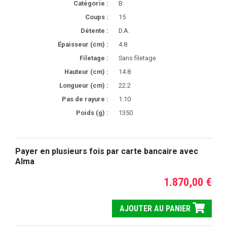
Catégorie :
B
Coups :
15
Détente :
D.A.
Épaisseur (cm) :
4.8
Filetage :
Sans filetage
Hauteur (cm) :
14.8
Longueur (cm) :
22.2
Pas de rayure :
1:10
Poids (g) :
1350
Payer en plusieurs fois par carte bancaire avec
Alma
1.870,00 €
AJOUTER AU PANIER