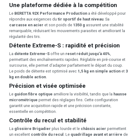
Une plateforme dédiée à la compétition
Le
BERETTA 92X Performance Production
a été développé pour
répondre aux exigences du
tir sportif de haut niveau
. Sa
carcasse en acier
et son poids de
1350 g
assurent une stabilité
remarquable, réduisant les mouvements parasites et améliorant la
régularité des tirs.
Détente Extreme-S : rapidité et précision
La
détente Extreme-S
offre un
reset réduit jusqu’à 40%
,
permettant des enchaînements rapides. Réglable en pré-course et
surcourse, elle permet d’adapter parfaitement le départ du coup.
Le poids de détente est optimisé avec
1,5 kg en simple action
et
3
kg en double action
.
Précision et visée optimisée
Le
guidon fibre optique
améliore la visibilité, tandis que la
hausse
micrométrique
permet des réglages fins. Cette configuration
garantit une acquisition rapide et une précision constante,
essentielle en compétition.
Contrôle du recul et stabilité
La
glissière Brigadier
plus lourde et le
châssis acier
permettent
un excellent
contrôle du recul
. Le
quadrillage avant et arrière
de