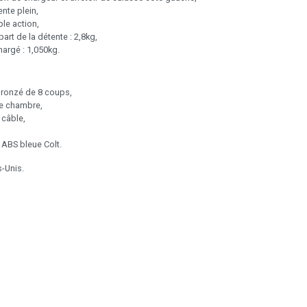
ente plein,
le action,
art de la détente : 2,8kg,
argé : 1,050kg.
bronzé de 8 coups,
e chambre,
 câble,
e ABS bleue Colt.
s-Unis.