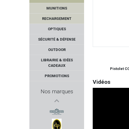
INFAC SAFE
MUNITIONS
BALLISTOL
RECHARGEMENT
ZEISS
OPTIQUES
SÉCURITÉ & DÉFENSE
MTM
OUTDOOR
VALMET
LIBRAIRIE & IDÉES
CADEAUX
Pistolet C
CALDWELL
PROMOTIONS
Vidéos
HERA ARMS
Nos marques
STETSON COMPANY
MAGLULA
MANURHIN