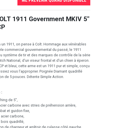
ME PRÉVENIR QUAND DISPONIBLE
COLT 1911 Government MKIV 5"
CP
 un 1911, on pense à Colt. Hommage aux vénérables
èle commercial gouvernemental du passé, le 1911
du système de tir et des marques de contrôle de la série
ch National, d'un viseur frontal et d'un chien à éperon.
P et bleui, cette arme est un 1911 pur et simple, conçu
ssiez vous l'approprier. Poignée Diamant quadrillé
on de 5 pouces. Détente Simple Action.
 :
hing de 5",
cier carbone avec stries de préhension arrière,
at et guidon fixe,
 acier carbone,
 bois quadrillé,
on de chargeur et arrêtoir de culasse côté gauche,