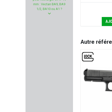
FREYR & DEVIK
mm : Vectan BA9, BA9
1/2, BA10 ou A1 ?
TREELAND
AJO
KITE OPTICS
BARNES
Autre référ
SABATTI
EASY HIT
TICK TWISTER
SPYPOINT
PPS
COBALT KINETICS