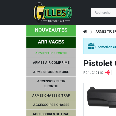
RUBBER BALLS
FRANCHI
NOUVEAUTES
MEOPTA
ARMES TIR S
ARRIVAGES
MARTINEZ ALBAINOX
Promotion en
ARMES TIR SPORTIF
KLEEN BORE
Pistolet
ARMES AIR COMPRIME
KONUS
ARMES POUDRE NOIRE
Réf. : C1911C
MERKEL
ACCESSOIRES TIR
SPORTIF
MEC
ARMES CHASSE & TRAP
LUCANSKY
ACCESSOIRES CHASSE
ACCESSOIRES DE TRAP