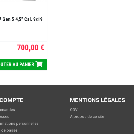
7 Gen 5 4,5" Cal. 9x19
700,00 €
UTER AU PANIER
 COMPTE
MENTIONS LÉGALES
mmandes
CGV
esses
A propos de ce site
rmations personnelles
 de passe