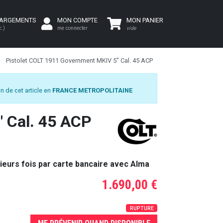
HARGEMENTS
MON COMPTE
MON PANIER
c.)
me connecter
vide
Pistolet COLT 1911 Government MKIV 5" Cal. 45 ACP
n de cet article en
FRANCE METROPOLITAINE
 Cal. 45 ACP
ieurs fois par carte bancaire avec Alma
1.690,00 €
RUPTURE