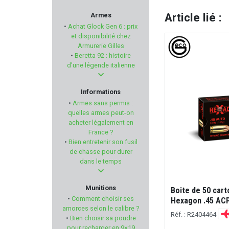
LENZ
Article lié :
Armes
•
Achat Glock Gen 6 : prix
MAGTECH
et disponibilité chez
Armurerie Gilles
•
Beretta 92 : histoire
PRIMOS HUNTING
d'une légende italienne
CAESAR GUERINI
Informations
•
Armes sans permis :
STEINER
quelles armes peut-on
acheter légalement en
France ?
PREDATOR
•
Bien entretenir son fusil
de chasse pour durer
COPPERBEAR
dans le temps
HELEN BAUD
Munitions
Boite de 50 car
•
Comment choisir ses
Hexagon .45 ACP
MAX KNIVES
amorces selon le calibre ?
Réf. : R2404464
•
Bien choisir sa poudre
pour recharger en 9×19