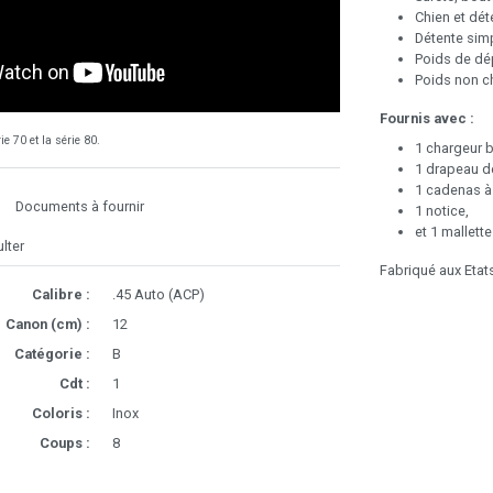
Chien et dét
Détente simp
Poids de dép
Poids non ch
Fournis avec :
ie 70 et la série 80.
1 chargeur 
1 drapeau d
1 cadenas à
Documents à fournir
1 notice,
et 1 mallett
lter
Fabriqué aux Etat
Calibre :
.45 Auto (ACP)
Canon (cm) :
12
Catégorie :
B
Cdt :
1
Coloris :
Inox
Coups :
8