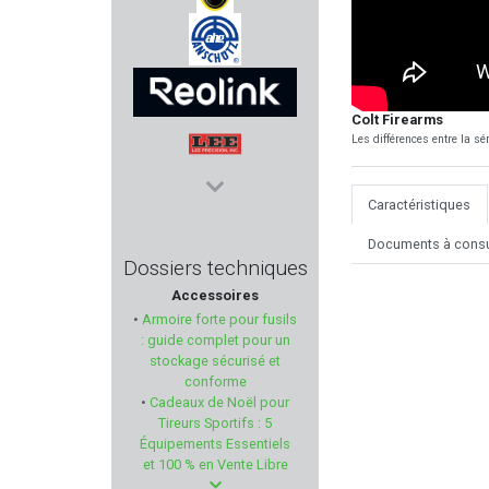
DAVIDE PEDERSOLI & C.
AHG - ANSCHUTZ
Colt Firearms
Les différences entre la sér
REOLINK
LEE PRECISION
Caractéristiques
Documents à consu
DPM SYSTEMS
Dossiers techniques
Accessoires
TIPPMANN ARMS
•
Armoire forte pour fusils
: guide complet pour un
ISSC Austria
stockage sécurisé et
conforme
•
Cadeaux de Noël pour
BSST
Tireurs Sportifs : 5
Équipements Essentiels
HOWA
et 100 % en Vente Libre