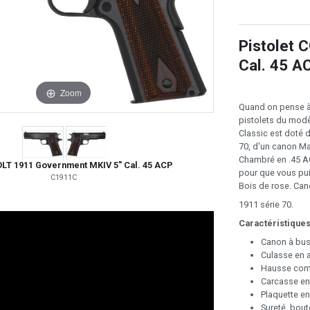
Pistolet 
Cal. 45 A
Zoom
Quand on pense à
pistolets du mod
Classic est doté 
70, d'un canon Mat
Chambré en .45 AC
OLT 1911 Government MKIV 5" Cal. 45 ACP
pour que vous pui
C1911C
Bois de rose. Can
1911 série 70.
Caractéristiques
Canon à bus
Culasse en a
Hausse comb
Carcasse en
Plaquette en
Sureté, bout