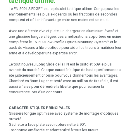
tactique ultime.
Le FN 509 LS EDGE™ est le pistolet tactique ultime. Conçu pour les
environnements les plus exigeants où les fractions de secondes
comptent et où tenir l’avantage entre ses mains est un must.
Avec une détente vive et plate, un chargeur en aluminium évasé et
une glissière longue allégée, ces améliorations apportées en usine
complètent le FN 509 Low-Profile Optics-Mounting System™ et le
pack de viseurs à fibre optique pour aider les tireurs à maîtriser leur
arme et à développer une expertise en tir.
Le tout nouveau Long Slide de la FN est le pistolet 509 le plus
avancé du marché. Chaque caractéristique de haute performance a
été judicieusement choisie pour vous donner tous les avantages.
Chambré en 9mm Luger et testé avec un million de tirs réels, il est
aussi à l’aise pour défendre la liberté que pour écraser la
concurrence lors d’un concours.
CARACTÉRISTIQUES PRINCIPALES
Glissière longue optimisée avec système de montage d'optiques
breveté
Gâchette à face plate avec rupture nette à 90°.
Ergonomie améliorée et adaptabilité à tous les tireurs