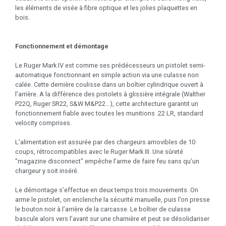
les éléments de visée à fibre optique et les jolies plaquettes en
bois.
Fonctionnement et démontage
Le Ruger Mark IV est comme ses prédécesseurs un pistolet semi-
automatique fonctionnant en simple action via une culasse non
calée. Cette dernière coulisse dans un boîtier cylindrique ouvert à
l’arrière. A la différence des pistolets à glissière intégrale (Walther
P22Q, Ruger SR22, S&W M&P22…), cette architecture garantit un
fonctionnement fiable avec toutes les munitions .22 LR, standard
velocity comprises.
L’alimentation est assurée par des chargeurs amovibles de 10
coups, rétrocompatibles avec le Ruger Mark III. Une sûreté
"magazine disconnect" empêche l’arme de faire feu sans qu’un
chargeur y soit inséré.
Le démontage s’effectue en deux temps trois mouvements. On
arme le pistolet, on enclenche la sécurité manuelle, puis l’on presse
le bouton noir à l’arrière de la carcasse. Le boîtier de culasse
bascule alors vers l’avant sur une charnière et peut se désolidariser