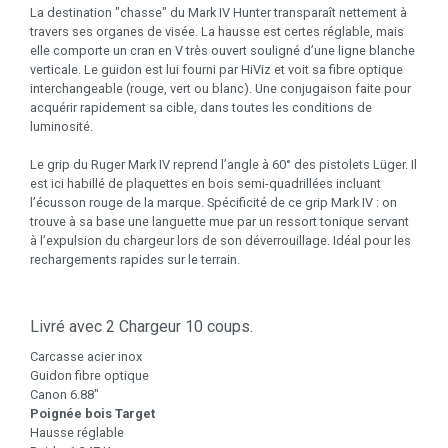
La destination "chasse" du Mark IV Hunter transparaît nettement à
travers ses organes de visée. La hausse est certes réglable, mais
elle comporte un cran en V très ouvert souligné d’une ligne blanche
verticale. Le guidon est lui fourni par HiViz et voit sa fibre optique
interchangeable (rouge, vert ou blanc). Une conjugaison faite pour
acquérir rapidement sa cible, dans toutes les conditions de
luminosité.
Le grip du Ruger Mark IV reprend l’angle à 60° des pistolets Lüger. Il
est ici habillé de plaquettes en bois semi-quadrillées incluant
l’écusson rouge de la marque. Spécificité de ce grip Mark IV : on
trouve à sa base une languette mue par un ressort tonique servant
à l’expulsion du chargeur lors de son déverrouillage. Idéal pour les
rechargements rapides sur le terrain.
Livré avec 2 Chargeur 10 coups.
Carcasse acier inox
Guidon fibre optique
Canon 6.88"
Poignée bois Target
Hausse réglable