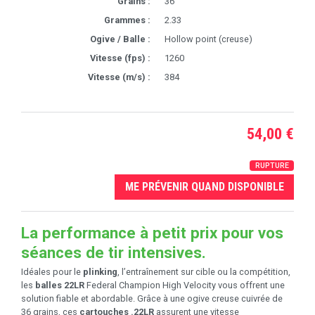
Grains :
36
Grammes :
2.33
Ogive / Balle :
Hollow point (creuse)
Vitesse (fps) :
1260
Vitesse (m/s) :
384
54,00 €
RUPTURE
ME PRÉVENIR QUAND DISPONIBLE
La performance à petit prix pour vos
séances de tir intensives.
Idéales pour le
plinking
, l’entraînement sur cible ou la compétition,
les
balles 22LR
Federal Champion High Velocity vous offrent une
solution fiable et abordable. Grâce à une ogive creuse cuivrée de
36 grains, ces
cartouches .22LR
assurent une vitesse