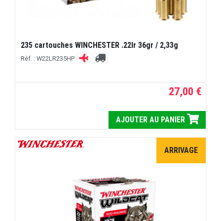
235 cartouches WINCHESTER .22lr 36gr / 2,33g
Réf. : W22LR235HP
27,00 €
AJOUTER AU PANIER
ARRIVAGE