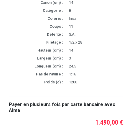
Canon (cm) :
14
Catégorie :
B
Coloris :
Inox
Coups :
11
Détente :
S.A.
Filetage :
1/2 x 28
Hauteur (cm) :
14
Largeur (cm) :
3
Longueur (cm) :
24.5
Pas de rayure :
1:16
Poids (g) :
1200
Payer en plusieurs fois par carte bancaire avec
Alma
1.490,00 €