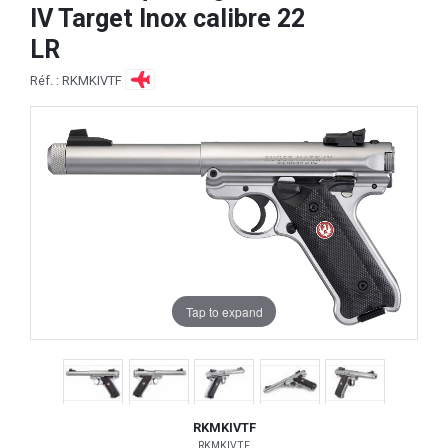
IV Target Inox calibre 22
LR
Réf. : RKMKIVTF
Tap to expand
RKMKIVTF
RKMKIVTF