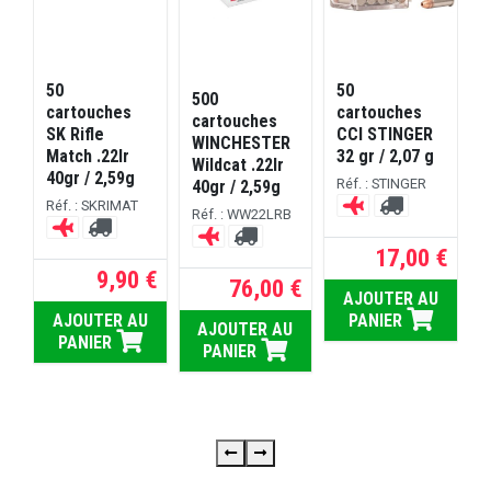
50
50
500
cartouches
cartouches
cartouches
SK Rifle
CCI STINGER
c
WINCHESTER
Match .22lr
32 gr / 2,07 g
E
Wildcat .22lr
40gr / 2,59g
P
Réf. : STINGER
40gr / 2,59g
4
Réf. : SKRIMAT
Réf. : WW22LRB
R
17,00 €
9,90 €
76,00 €
AJOUTER AU
 €
AJOUTER AU
PANIER
AJOUTER AU
PANIER
PANIER
U