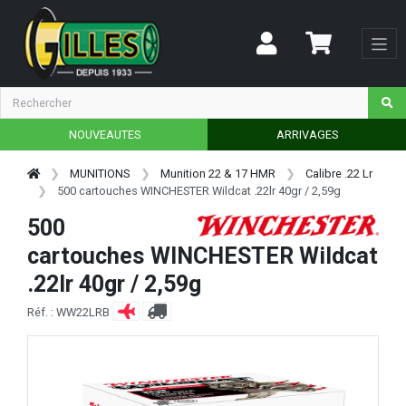
NOUVEAUTES
ARRIVAGES
MUNITIONS
Munition 22 & 17 HMR
Calibre .22 Lr
500 cartouches WINCHESTER Wildcat .22lr 40gr / 2,59g
500
cartouches WINCHESTER Wildcat
.22lr 40gr / 2,59g
Réf. : WW22LRB