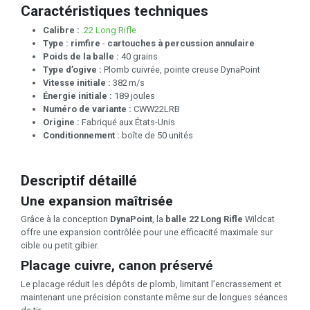
Caractéristiques techniques
Calibre :
.22 Long Rifle
Type :
rimfire
-
cartouches à percussion annulaire
Poids de la balle :
40 grains
Type d’ogive :
Plomb cuivrée, pointe creuse DynaPoint
Vitesse initiale :
382 m/s
Énergie initiale :
189 joules
Numéro de variante :
CWW22LRB
Origine :
Fabriqué aux États-Unis
Conditionnement :
boîte de 50 unités
Descriptif détaillé
Une expansion maîtrisée
Grâce à la conception
DynaPoint
, la
balle 22 Long Rifle
Wildcat
offre une expansion contrôlée pour une efficacité maximale sur
cible ou petit gibier.
Placage cuivre, canon préservé
Le placage réduit les dépôts de plomb, limitant l’encrassement et
maintenant une précision constante même sur de longues séances