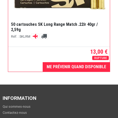
50 cartouches SK Long Range Match .22lr 40gr /
2,59g
Réf. : SKLRM
13,00 €
RUPTURE
ME PRÉVENIR QUAND DISPONIBLE
INFORMATION
Qui sommes-nous
Contactez-nous