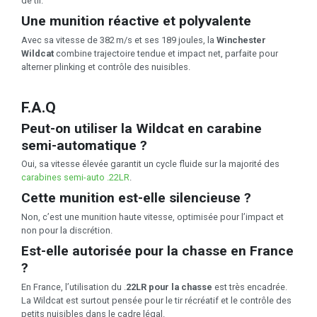
de tir.
Une munition réactive et polyvalente
Avec sa vitesse de 382 m/s et ses 189 joules, la
Winchester
Wildcat
combine trajectoire tendue et impact net, parfaite pour
alterner plinking et contrôle des nuisibles.
F.A.Q
Peut-on utiliser la Wildcat en carabine
semi-automatique ?
Oui, sa vitesse élevée garantit un cycle fluide sur la majorité des
carabines semi-auto .22LR
.
Cette munition est-elle silencieuse ?
Non, c’est une munition haute vitesse, optimisée pour l’impact et
non pour la discrétion.
Est-elle autorisée pour la chasse en France
?
En France, l’utilisation du .
22LR pour la chasse
est très encadrée.
La Wildcat est surtout pensée pour le tir récréatif et le contrôle des
petits nuisibles dans le cadre légal.