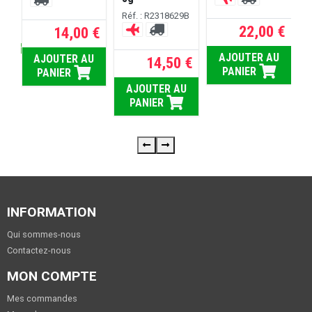
Réf. : R2318629B
 €
22,00 €
14,00 €
rs ouvrés
U
AJOUTER AU
AJOUTER AU
14,50 €
PANIER
PANIER
AJOUTER AU
PANIER
INFORMATION
Qui sommes-nous
Contactez-nous
MON COMPTE
Mes commandes