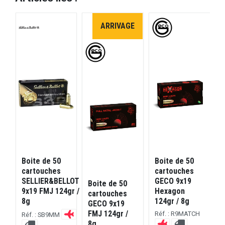
ARRIVAGE
Boite de 50
Boite de 50
B
cartouches
cartouches
SELLIER&BELLOT
GECO 9x19
Boite de 50
9x19 FMJ 124gr /
Hexagon
cartouches
8g
124gr / 8g
GECO 9x19
FMJ 124gr /
Réf. : R9MATCH
R
Réf. : SB9MM
8g