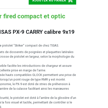
AJOUTER AU PANIER
r fired compact et optic
TISAS PX-9 CARRY calibre 9x19
le pistolet "Striker" compact de chez TISAS.
3 sets de dosserets de poignées et plaquettes latérales
crosse de pistolet en largeur, selon la morphologie du
ble facilite les introductions de chargeur et assure
ellente prise en marge de l'arme.
isée hauts compatibles GLOCK permettent une prise de
lorsqu'un point rouge de type RMR y est monté.
rgonomie, le PX-9 est doté de stries de préhension à
'arrière de la culasse facilitant ainsi les manœuvres
écurité, le pistolet est doté à l'arrière de la glissière d'un
 la fois visuel et tactile, permettant de contrôler si le
é.