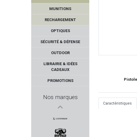
MUNITIONS
RECHARGEMENT
OPTIQUES
SÉCURITÉ & DÉFENSE
OUTDOOR
MTM
LIBRAIRIE & IDÉES
CADEAUX
Ligne Verney-Carron
Pistol
PROMOTIONS
FABARM PROFESSIONNAL
Nos marques
Caractéristiques
TRIJICON
SPORTDOG
LEATHERMAN