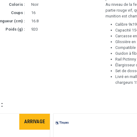
Coloris :
Noir
Au niveau de la fe
partie rouge vif, 
Coups :
16
munition est cha
ngueur (cm) :
16.8
Calibre 9x1
Poids (g) :
920
Capacité 15
Carcasse en
Glissière en 
Compatible 
Guidon à fib
Rail Pictinny
Élargisseur 
Set de doss
Livré en mal
chargeurs 1
 :
ARRIVAGE