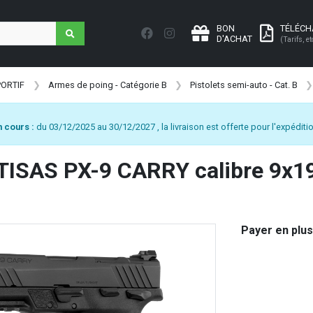
BON
TÉLÉC
D'ACHAT
(Tarifs, et
PORTIF
Armes de poing - Catégorie B
Pistolets semi-auto - Cat. B
 cours :
du 03/12/2025 au 30/12/2027 , la livraison est offerte pour l'expéditio
 TISAS PX-9 CARRY calibre 9x
Payer en plus