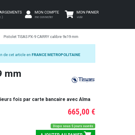
HARGEMENTS
MON COMPTE
MON PANIER
c.)
me connecter
vide
Pistolet TISAS PX-9 CARRY calibre 9x19 mm
n de cet article en
FRANCE METROPOLITAINE
19 mm
ieurs fois par carte bancaire avec Alma
665,00 €
Dispo sous 5 jours ouvrés