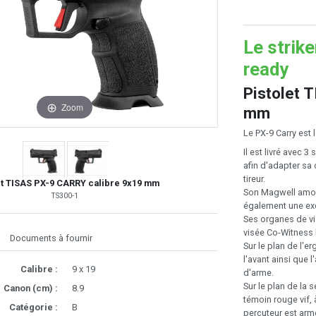
Le strike
ready
Pistolet 
Zoom
mm
Le PX-9 Carry est 
Il est livré avec 
afin d'adapter sa 
tireur.
et TISAS PX-9 CARRY calibre 9x19 mm
Son Magwell amovi
TS300-1
également une exc
Ses organes de v
visée Co-Witness 
Documents à fournir
Sur le plan de l'e
l'avant ainsi que l
Calibre :
9 x 19
d'arme.
Sur le plan de la s
Canon (cm) :
8.9
témoin rouge vif, à
Catégorie :
B
percuteur est arm