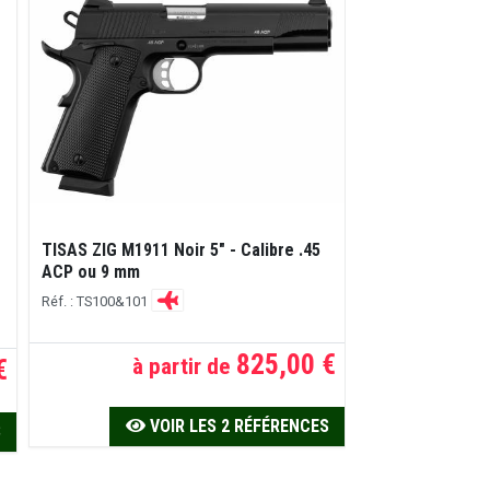
TISAS ZIG M1911 Noir 5" - Calibre .45
TISAS ZIG M1911
ACP ou 9 mm
- Calibre .45 A
Réf. : TS100&101
Réf. : TS112&113
825,00 €
€
à partir de
à p
VOIR LES 2 RÉFÉRENCES
V
S