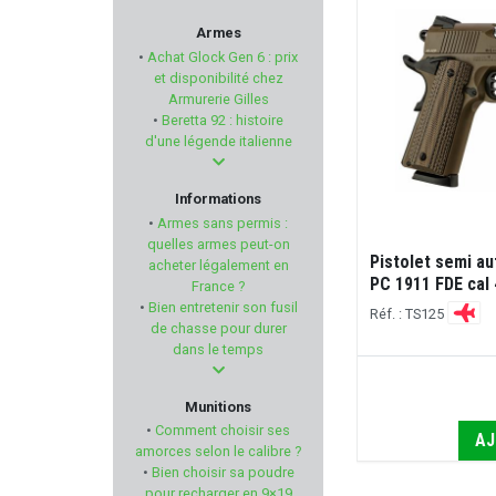
MSA SORDIN
Armes
•
Achat Glock Gen 6 : prix
KHAN ARMS
et disponibilité chez
Armurerie Gilles
•
Beretta 92 : histoire
BERETTA
d'une légende italienne
CANIHUNT
Informations
•
Armes sans permis :
LEDWAVE
quelles armes peut-on
Pistolet TISAS PX-9 DUTY GEN 3
Pistolet semi a
acheter légalement en
calibre 9x19 mm Noir
PC 1911 FDE cal
France ?
ELLESS
•
Bien entretenir son fusil
Réf. : TS310
Réf. : TS125
de chasse pour durer
COUNTRY SELLERIE
dans le temps
€
665,00 €
SPEER
Dispo sous 5 jours ouvrés
Munitions
•
Comment choisir ses
AJOUTER AU PANIER
AJ
FORSTER PRODUCTS
amorces selon le calibre ?
•
Bien choisir sa poudre
pour recharger en 9×19