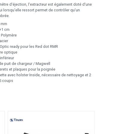
nêtre d'éjection, l'extracteur est également doté d'une
qui lorsqu'elle ressort permet de contrôler qu'un
mbrée.
9 mm
+1 cm
 Polymère
acier
Optic ready pour les Red dot RMR
re optique
 inférieur
de puit de chargeur / Magwell
erets et plaques pour la poignée
lette avec holster Inside, nécessaire de nettoyage et 2
5 coups