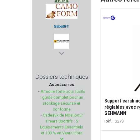
VOERE
CAMO FORM
SABATTI
WORK SHARP
STACCATO
Dossiers techniques
Accessoires
MECHANIX WEAR
•
Armoire forte pour fusils
: guide complet pour un
Support carabine
GEHMANN
stockage sécurisé et
réglables avec 
conforme
GEHMANN
•
Cadeaux de Noël pour
SK
Tireurs Sportifs : 5
Réf. : G273
Équipements Essentiels
WEENECT
et 100 % en Vente Libre