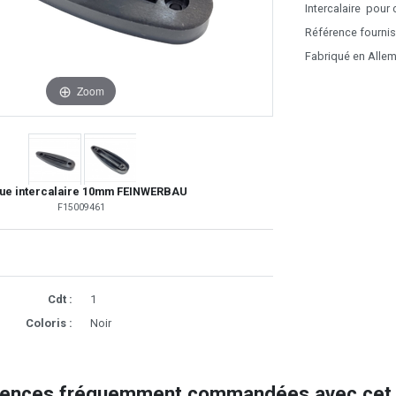
Intercalaire pour
Référence fournis
Fabriqué en Alle
Zoom
ue intercalaire 10mm FEINWERBAU
F15009461
Cdt :
1
Coloris :
Noir
rences fréquemment commandées avec cet a