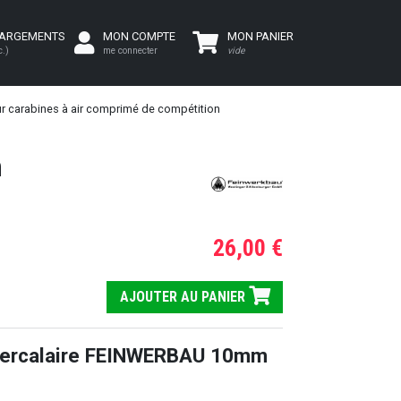
HARGEMENTS
MON COMPTE
MON PANIER
c.)
me connecter
vide
r carabines à air comprimé de compétition
m
26,00 €
AJOUTER AU PANIER
ntercalaire FEINWERBAU 10mm