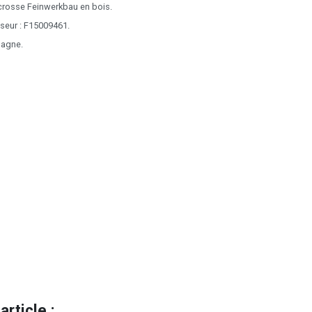
 crosse Feinwerkbau en bois.
seur : F15009461.
magne.
rticle :