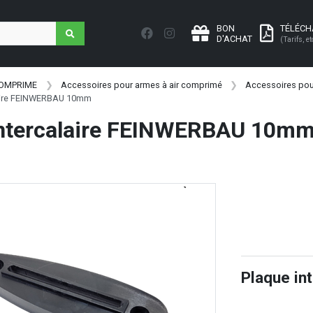
BON
TÉLÉC
D'ACHAT
(Tarifs, et
COMPRIME
Accessoires pour armes à air comprimé
Accessoires pou
laire FEINWERBAU 10mm
intercalaire FEINWERBAU 10m
Plaque i