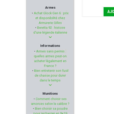
MDT
Armes
AJO
•
Achat Glock Gen 6 : prix
STEPLAND
et disponibilité chez
Armurerie Gilles
•
Beretta 92 : histoire
TIMNEY TRIGGER
d'une légende italienne
RTI Optics
Informations
•
Armes sans permis :
BORNER
quelles armes peut-on
acheter légalement en
France ?
LEICA
•
Bien entretenir son fusil
de chasse pour durer
KOWA
dans le temps
UMAREX
Munitions
•
Comment choisir ses
SHOOTER'S CHOICE
amorces selon le calibre ?
•
Bien choisir sa poudre
pour recharger en 9×19