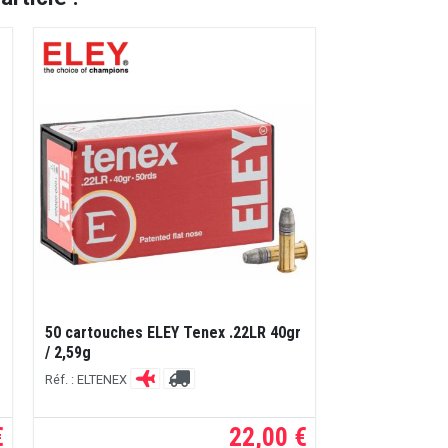
50 cartouches ELEY Tenex .22LR 40gr
/ 2,59g
Réf. : ELTENEX
€
22,00 €