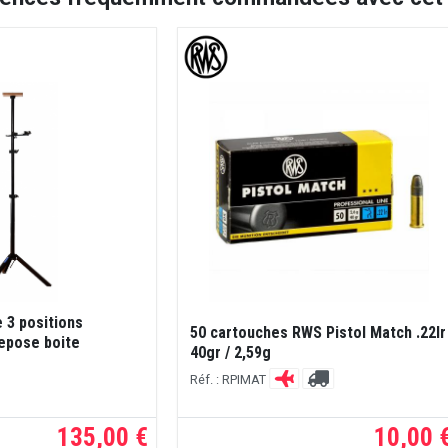
 3 positions
50 cartouches RWS Pistol Match .22lr
repose boite
40gr / 2,59g
Réf. : RPIMAT
135,00 €
10,00 