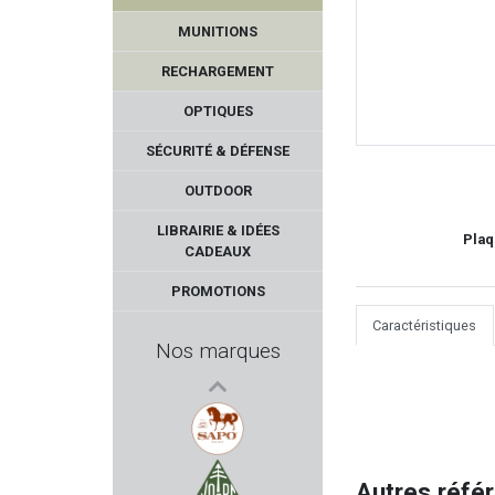
MUNITIONS
RECHARGEMENT
OPTIQUES
SÉCURITÉ & DÉFENSE
OUTDOOR
WINDHAM WEAPONRY
LIBRAIRIE & IDÉES
Plaq
CADEAUX
MORINI
PROMOTIONS
SHOOT AGAIN
Caractéristiques
Nos marques
PALLAS
FRANZEN
SAPO
Autres réfé