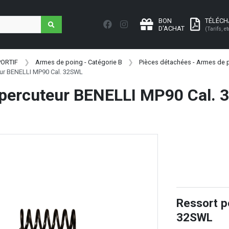
BON
TÉLÉC
D'ACHAT
(Tarifs, et
PORTIF
Armes de poing - Catégorie B
Pièces détachées - Armes de p
eur BENELLI MP90 Cal. 32SWL
 percuteur BENELLI MP90 Cal.
Ressort p
32SWL