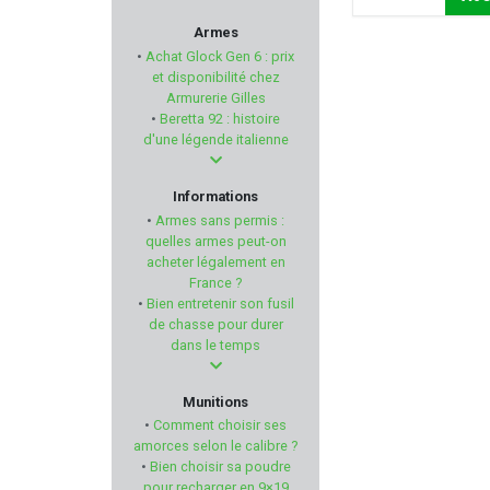
KICK EEZ
Armes
•
Achat Glock Gen 6 : prix
KITE OPTICS
et disponibilité chez
Armurerie Gilles
•
Beretta 92 : histoire
OPINEL
d'une légende italienne
RTI Optics
Informations
•
Armes sans permis :
IWI
quelles armes peut-on
acheter légalement en
France ?
BERETTA
•
Bien entretenir son fusil
de chasse pour durer
ANSCHÜTZ
dans le temps
MTM
Munitions
•
Comment choisir ses
BUL ARMORY
amorces selon le calibre ?
•
Bien choisir sa poudre
pour recharger en 9×19