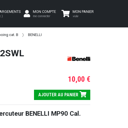
HARGEMENTS
MON COMPTE
MON PANIER
c.)
me connecter
vide
oing cat. B
BENELLI
 32SWL
10,00 €
AJOUTER AU PANIER
ercuteur BENELLI MP90 Cal.