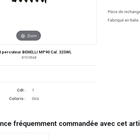
Pièce de rechange
Fabriqué en Italie.
Zoom
t percuteur BENELLI MP90 Cal. 32SWL
47010968
Cdt :
1
Coloris :
Gris
ence fréquemment commandée avec cet artic