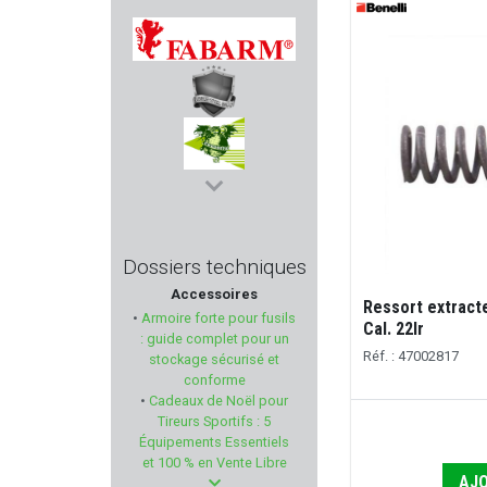
WOLFF GUNSPRINGS
FABARM
RUBBER BALLS
CHEDDITE
PACHMAYR
Dossiers techniques
Accessoires
BALLISTOL
Ressort extract
•
Armoire forte pour fusils
Cal. 22lr
: guide complet pour un
ELECTRO POINT
Réf. : 47002817
stockage sécurisé et
conforme
•
Cadeaux de Noël pour
KARL NILL
Tireurs Sportifs : 5
Équipements Essentiels
ZEV
et 100 % en Vente Libre
AJO