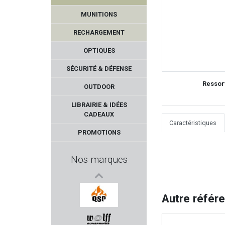
MUNITIONS
RECHARGEMENT
OPTIQUES
SÉCURITÉ & DÉFENSE
Ressor
OUTDOOR
FOT - Focus On Tools
LIBRAIRIE & IDÉES
CADEAUX
DILLON PRECISION
Caractéristiques
PROMOTIONS
NIGGELOH
Nos marques
AKSA ARMS
GECO
Autre référ
QSP KNIFE