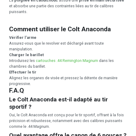
La
poignée en caoutchouc
assure une
prise en main sécurisée
et absorbe une partie des contraintes liées au tir de calibres
puissants.
Comment utiliser le Colt Anaconda
Vérifier l’arme
Assurez-vous que le revolver est déchargé avant toute
manipulation.
Charger le barillet
Introduisez les
cartouches .44 Remington Magnum
dans les
chambres du barillet.
Effectuer le tir
Alignez les organes de visée et pressez la détente de manière
progressive.
F.A.Q
Le Colt Anaconda est-il adapté au tir
sportif ?
Oui, le Colt Anaconda est conçu pour le tir sportif, offrant à la fois
précision et robustesse, notamment avec des calibres puissants
comme le .44 Magnum.
Quel avantage offre le canon de 6 pouces ?