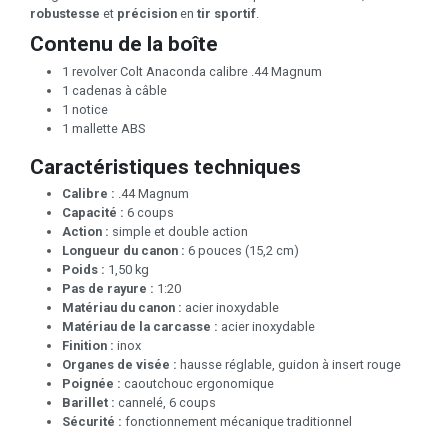
robustesse
et
précision
en
tir sportif
.
Contenu de la boîte
1 revolver Colt Anaconda calibre .44 Magnum
1 cadenas à câble
1 notice
1 mallette ABS
Caractéristiques techniques
Calibre :
.44 Magnum
Capacité :
6 coups
Action :
simple et double action
Longueur du canon :
6 pouces (15,2 cm)
Poids :
1,50 kg
Pas de rayure :
1:20
Matériau du canon :
acier inoxydable
Matériau de la carcasse :
acier inoxydable
Finition :
inox
Organes de visée :
hausse réglable, guidon à insert rouge
Poignée :
caoutchouc ergonomique
Barillet :
cannelé, 6 coups
Sécurité :
fonctionnement mécanique traditionnel