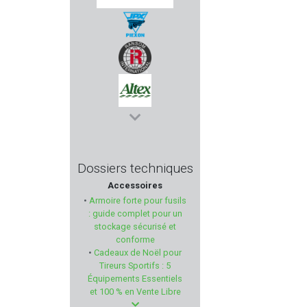
SWISS+TECH
PIEXON
RANSOM INTERNATIONAL
ALTEX
MASTER-LOCK
Dossiers techniques
Accessoires
FABARM PROFESSIONNAL
•
Armoire forte pour fusils
: guide complet pour un
MAGTECH
stockage sécurisé et
conforme
•
Cadeaux de Noël pour
HORNADY
Tireurs Sportifs : 5
Équipements Essentiels
FORSTER PRODUCTS
et 100 % en Vente Libre