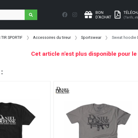
BON
TÉLÉC
D'ACHAT
(Tarifs, et
 TIR SPORTIF
Accessoires du tireur
Sportswear
Sweat hoodie 
Cet article n'est plus disponible pour l
 :