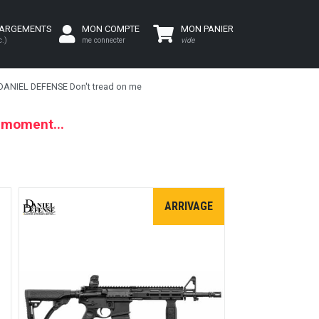
HARGEMENTS
MON COMPTE
MON PANIER
c.)
me connecter
vide
DANIEL DEFENSE Don't tread on me
e moment...
ARRIVAGE