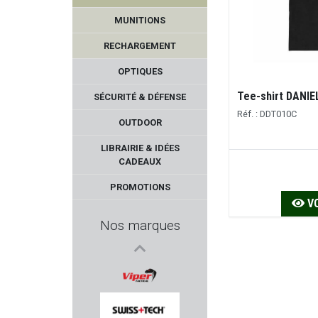
MUNITIONS
RECHARGEMENT
OPTIQUES
Tee-shirt DANIE
SÉCURITÉ & DÉFENSE
Réf. : DDT010C
OUTDOOR
AGUILA
LIBRAIRIE & IDÉES
CADEAUX
CMC TRIGGERS
PROMOTIONS
VO
TOZ
Nos marques
HARRIS
ACCU-TAC
VIPER TACTICAL