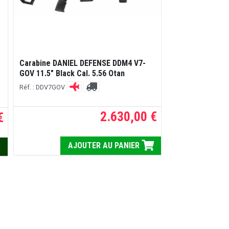
Carabine DANIEL DEFENSE DDM4 V7-
Carabine DANIE
GOV 11.5" Black Cal. 5.56 Otan
10.3" Brown Cal
Réf. : DDV7GOV
Réf. : DDV7112
2.630,00 €
€
AJOUTER AU PANIER
A
S