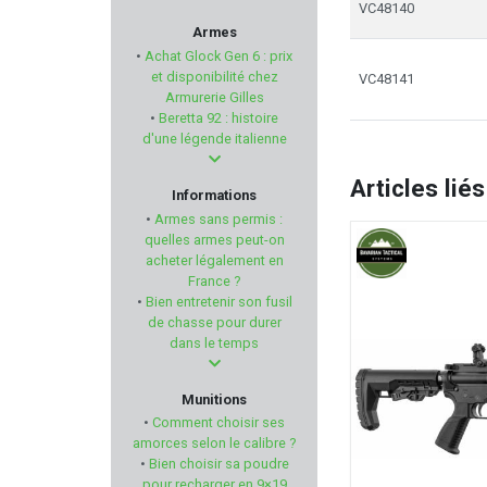
VC48140
SIERRA
Armes
•
Achat Glock Gen 6 : prix
BERETTA
et disponibilité chez
VC48141
Armurerie Gilles
•
Beretta 92 : histoire
HAWKE
d'une légende italienne
DAISY
Articles liés
Informations
•
Armes sans permis :
BUCK EXPERT
quelles armes peut-on
acheter légalement en
France ?
CMC TRIGGERS
•
Bien entretenir son fusil
de chasse pour durer
BRENNEKE
dans le temps
LEDWAVE
Munitions
•
Comment choisir ses
SWISS+TECH
amorces selon le calibre ?
•
Bien choisir sa poudre
pour recharger en 9×19