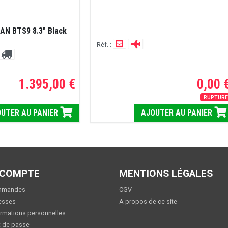
AN BTS9 8.3" Black
Réf. :
1.395,00 €
0,00 
RUPTUR
UTER AU PANIER
AJOUTER AU PANIER
 COMPTE
MENTIONS LÉGALES
mmandes
CGV
esses
A propos de ce site
rmations personnelles
 de passe