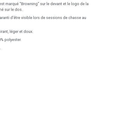
est marqué "Browning" sur le devant et le logo de la
é sur le dos.
ranti d'être visible lors de sessions de chasse au
rant, léger et doux.
% polyester.
.