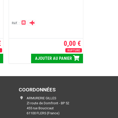
Réf. :
€
0,00 €
E
RUPTURE
AJOUTER AU PANIER
COORDONNÉES
ARMURERIE GILLES
ZI route de Domfront - BP 52
455 rue Boucicaut
61100 FLERS (France)