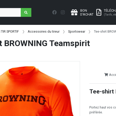
BON
TÉLÉC
D'ACHAT
(Tarifs, et
 TIR SPORTIF
Accessoires du tireur
Sportswear
Tee-shirt BRO
rt BROWNING Teamspirit
Accéd
Tee-shirt
Portez haut vos c
préférée.