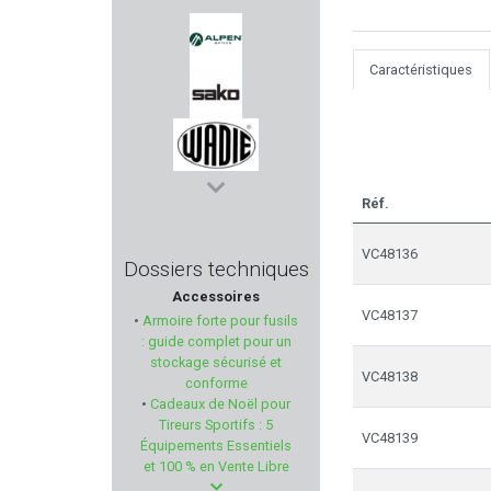
TONI SYSTEM
Caractéristiques
ALPEN OPTICS
SAKO
WADIE
Réf.
KINETIC DG
VC48136
Dossiers techniques
Accessoires
MOSSBERG
VC48137
•
Armoire forte pour fusils
: guide complet pour un
FRANZEN
stockage sécurisé et
VC48138
conforme
•
Cadeaux de Noël pour
ISSC Austria
Tireurs Sportifs : 5
VC48139
Équipements Essentiels
BRETTON GAUCHER
et 100 % en Vente Libre