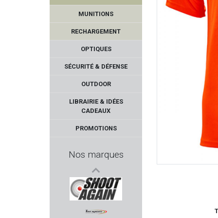
MUNITIONS
RECHARGEMENT
OPTIQUES
SÉCURITÉ & DÉFENSE
OUTDOOR
GGG
LIBRAIRIE & IDÉES
CADEAUX
HENRY REPEATING ARMS
PROMOTIONS
PROFUSION PETFEED
Nos marques
DLG TACTICAL
NORDIKPREDATOR
T
SHOOT AGAIN