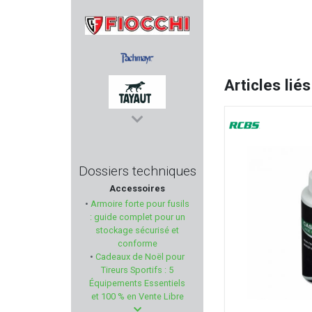
BEEMAN
FIOCCHI
Articles liés
PACHMAYR
TAYAUT
GPS TACTICAL
Dossiers techniques
Accessoires
EASY PASTERS
•
Armoire forte pour fusils
: guide complet pour un
DIAMONDBACK
stockage sécurisé et
conforme
•
Cadeaux de Noël pour
BSST
Tireurs Sportifs : 5
Équipements Essentiels
MEGALINE
et 100 % en Vente Libre