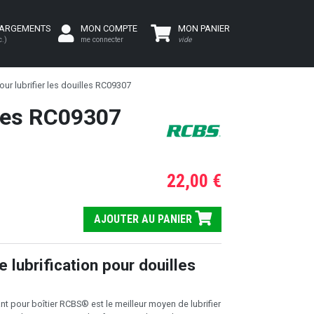
HARGEMENTS
MON COMPTE
MON PANIER
c.)
me connecter
vide
 lubrifier les douilles RC09307
lles RC09307
22,00 €
AJOUTER AU PANIER
 lubrification pour douilles
nt pour boîtier RCBS® est le meilleur moyen de lubrifier