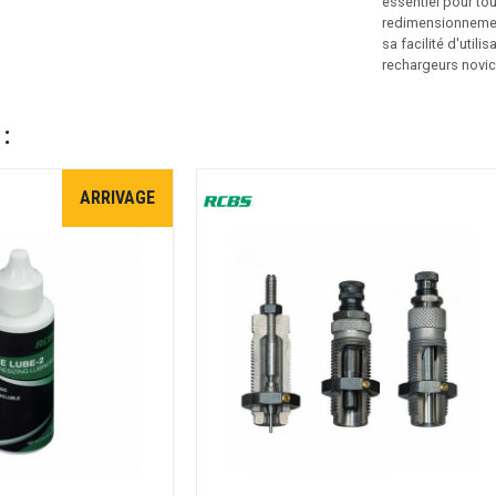
essentiel pour to
redimensionnement
sa facilité d'util
rechargeurs novic
 :
ARRIVAGE