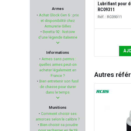
Lubrifiant pour 
HECKLER & KOCH
Armes
RC09311
•
Achat Glock Gen 6 : prix
Réf. : RC09311
MAGLITE
et disponibilité chez
Armurerie Gilles
•
Beretta 92 : histoire
ARISAKA DEFENSE
d'une légende italienne
FN HERSTAL
AJO
Informations
•
Armes sans permis :
ROWA
quelles armes peut-on
acheter légalement en
Autres réfé
France ?
Armurerie GILLES
•
Bien entretenir son fusil
de chasse pour durer
BIRCHWOOD-CASEY
dans le temps
RENATO BALDI
Munitions
•
Comment choisir ses
VITEX
amorces selon le calibre ?
•
Bien choisir sa poudre
pour recharger en 9×19