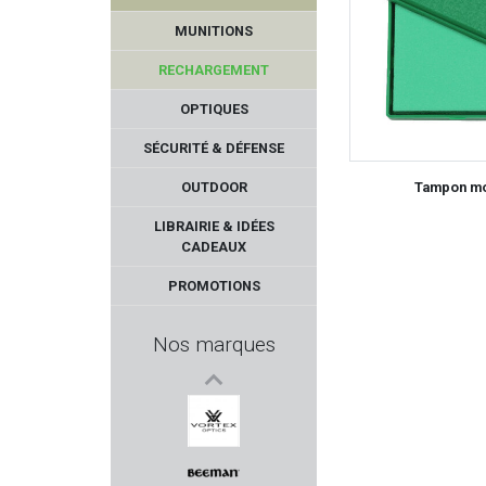
MUNITIONS
RECHARGEMENT
OPTIQUES
SÉCURITÉ & DÉFENSE
OUTDOOR
Tampon mou
SA SPORT ATTITUDE
LIBRAIRIE & IDÉES
CADEAUX
Num'Axes
PROMOTIONS
WADIE
Nos marques
MPF
MARY ARM
VORTEX OPTICS