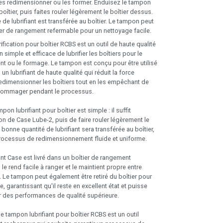
 les redimensionner ou les former. Enduisez le tampon
boîtier, puis faites rouler légèrement le boîtier dessus.
 de lubrifiant est transférée au boîtier. Le tampon peut
tier de rangement refermable pour un nettoyage facile.
fication pour boîtier RCBS est un outil de haute qualité
 simple et efficace de lubrifier les boîtiers pour le
 ou le formage. Le tampon est conçu pour être utilisé
, un lubrifiant de haute qualité qui réduit la force
edimensionner les boîtiers tout en les empêchant de
ndommager pendant le processus.
mpon lubrifiant pour boîtier est simple : il suffit
on de Case Lube-2, puis de faire rouler légèrement le
 bonne quantité de lubrifiant sera transférée au boîtier,
rocessus de redimensionnement fluide et uniforme.
nt Case est livré dans un boîtier de rangement
 le rend facile à ranger et le maintient propre entre
. Le tampon peut également être retiré du boîtier pour
e, garantissant qu'il reste en excellent état et puisse
ir des performances de qualité supérieure.
e tampon lubrifiant pour boîtier RCBS est un outil