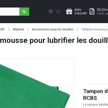
BON
TÉLÉC
D'ACHAT
(Tarifs, et
ENT
Matériel
Accessoires pour les douilles
Tampon mousse pour
ousse pour lubrifier les doui
Tampon de
RCBS
Le tampon lubrifia