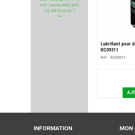
MICRODOT
mm : Vectan BA9, BA9
1/2, BA10 ou A1 ?
FORSTER PRODUCTS
DANIEL DEFENSE
Lubrifiant pour 
NUPROL
RC09311
Réf. : RC09311
STEINER
JSB MATCH
WHEELER
AJO
REMINGTON
VARTA
INFORMATION
MON
TREELAND