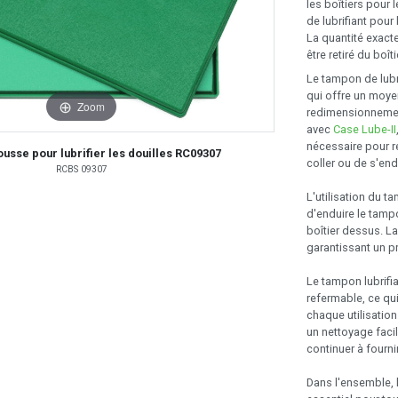
les boîtiers pour
de lubrifiant pour 
La quantité exacte
être retiré du boî
Le tampon de lubri
qui offre un moyen
Zoom
redimensionnement
avec
Case Lube-II
nécessaire pour r
sse pour lubrifier les douilles RC09307
coller ou de s'e
RCBS 09307
L'utilisation du ta
d'enduire le tamp
boîtier dessus. La
garantissant un p
Le tampon lubrifia
refermable, ce qui
chaque utilisation
un nettoyage facil
continuer à fourn
Dans l'ensemble, l