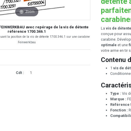
détente 
parfaite
Zoom
carabine
FEINWERKBAU avec repérage de la vis de détente
La
vis de déten
référence 1700.346.1
conçue pour assu
iquant la position de la vis de détente 1700.346.1 sur une carabine
carabine. Développ
Feinwerkbau
optimale
et une
f
votre arme en tir s
Contenu d
1
vis de d
Cdt :
1
Conditionn
Caractéri
Type :
Vis d
Marque :
FE
Référence f
Fonction :
R
Compatibili