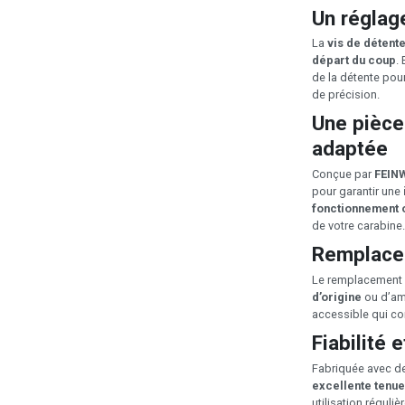
Un réglag
La
vis de détent
départ du coup
.
de la détente pou
de précision.
Une pièce
adaptée
Conçue par
FEIN
pour garantir une
fonctionnement 
de votre carabine.
Remplacem
Le remplacement d
d’origine
ou d’amé
accessible qui co
Fiabilité e
Fabriquée avec de
excellente tenue
utilisation réguliè