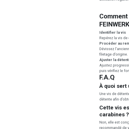
Comment u
FEINWER
Identifier la vis
Repérez la vis de 
Procéder au re
Dévissez l’ancienn
filetage d’origine.
Ajuster la détent
Ajustez progressiv
puis vérifiez le f
F.A.Q
À quoi sert
Une vis de détente
détente afin d’obt
Cette vis e
carabines ?
Non, elle est con
recommandé de vér