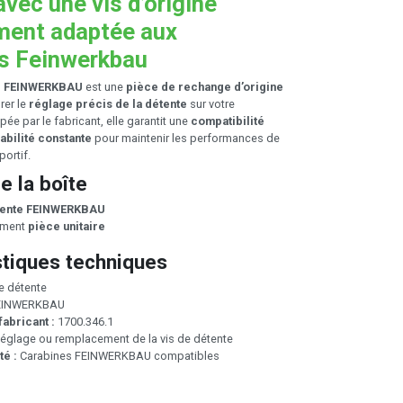
avec une vis d’origine
ment adaptée aux
s Feinwerkbau
te FEINWERKBAU
est une
pièce de rechange d’origine
rer le
réglage précis de la détente
sur votre
ée par le fabricant, elle garantit une
compatibilité
iabilité constante
pour maintenir les performances de
portif.
e la boîte
étente FEINWERKBAU
ement
pièce unitaire
stiques techniques
e détente
INWERKBAU
abricant :
1700.346.1
églage ou remplacement de la vis de détente
té :
Carabines FEINWERKBAU compatibles