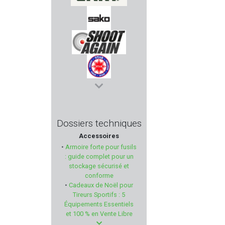
CRKT
SAKO
SHOOT AGAIN
STAR ARMAS
CREPIN LEBLOND EDITION
Dossiers techniques
Accessoires
BO MANUFACTURE
•
Armoire forte pour fusils
: guide complet pour un
RTI Optics
stockage sécurisé et
conforme
•
Cadeaux de Noël pour
CHAPUIS ARMES
Tireurs Sportifs : 5
Équipements Essentiels
BRENNEKE
et 100 % en Vente Libre