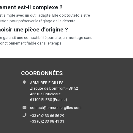
ement est-il complexe ?
st simple avec un outil adapté. Elle doit toutefois être
ision pour préserver le réglage de la détente.
oisir une pièce d’origine ?
ne garantit une compatibilité parfaite, un montage sans
fonctionnement fiable dans le temps.
COORDONNÉES
ARMURERIE GILLES
ZI route de Domfront - BP 52
455 rue Boucicaut
61100 FLERS (France)
contact@armurerie-gilles.com
+33 (0)2 33 66 56 29
+33 (0)2 33 98 41 31