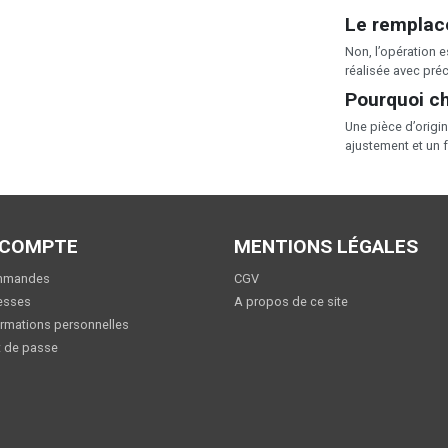
Le remplac
Non, l’opération e
réalisée avec préc
Pourquoi ch
Une pièce d’origi
ajustement et un 
 COMPTE
MENTIONS LÉGALES
mmandes
CGV
esses
A propos de ce site
rmations personnelles
 de passe