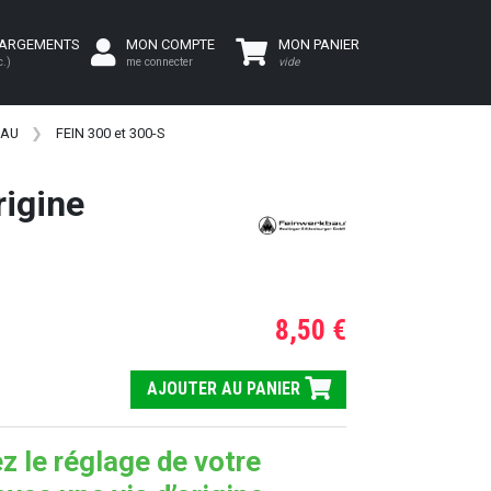
HARGEMENTS
MON COMPTE
MON PANIER
c.)
me connecter
vide
BAU
FEIN 300 et 300-S
igine
8,50 €
AJOUTER AU PANIER
z le réglage de votre