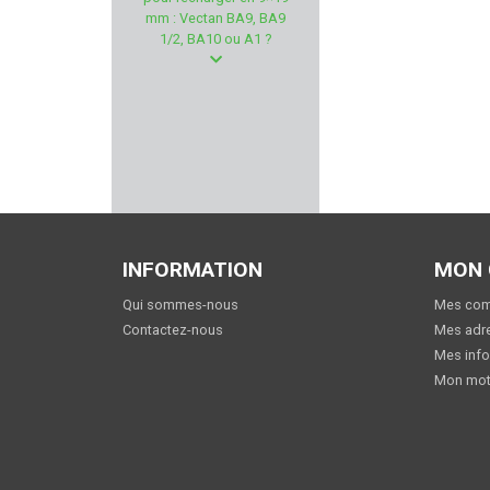
SCHAFTOL
mm : Vectan BA9, BA9
1/2, BA10 ou A1 ?
PROFUSION PETFEED
SAI
KELTEC
WOLFF GUNSPRINGS
INFORMATION
MON
PREDATOR
Qui sommes-nous
Mes co
GHOST INTERNATIONAL
Contactez-nous
Mes adr
Mes info
MTM
Mon mot
MEOPTA
IMPACT DEFENDER