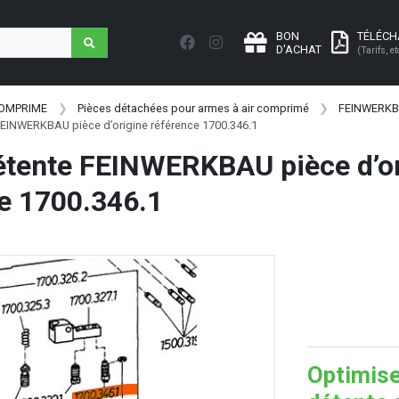
BON
TÉLÉC
D'ACHAT
(Tarifs, et
COMPRIME
Pièces détachées pour armes à air comprimé
FEINWERK
FEINWERKBAU pièce d’origine référence 1700.346.1
étente FEINWERKBAU pièce d’or
e 1700.346.1
Optimise