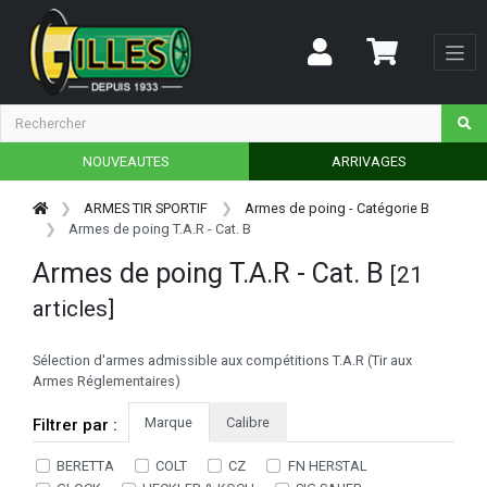
NOUVEAUTES
ARRIVAGES
ARMES TIR SPORTIF
Armes de poing - Catégorie B
Armes de poing T.A.R - Cat. B
Armes de poing T.A.R - Cat. B
[21
articles]
Sélection d'armes admissible aux compétitions T.A.R (Tir aux
Armes Réglementaires)
Marque
Calibre
Filtrer par :
BERETTA
COLT
CZ
FN HERSTAL