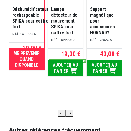
Déshumidificateur
Lampe
Support
rechargeable
détecteur de
magnétique
SPIKA pour coffre
mouvement
pour
C
fort
SPIKA pour
accessoires
coffre fort
HORNADY
Réf. : A558302
P
Réf. : A558303
Réf. : 784625
B
29,00 €
19,00 €
40,00 €
ME PRÉVENIR
RUPTURE
QUAND
R
Dispo sous 5 jours ouvrés
DISPONIBLE
AJOUTER AU
AJOUTER AU
PANIER
PANIER
Autres références fréquemment