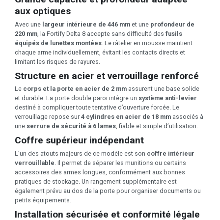
aux optiques
Avec une
largeur intérieure de 446 mm
et une
profondeur de
220 mm
, la Fortify Delta 8 accepte sans difficulté des
fusils
équipés de lunettes montées
. Le râtelier en mousse maintient
chaque arme individuellement, évitant les contacts directs et
limitant les risques de rayures.
Structure en acier et verrouillage renforcé
Le
corps et la porte en acier de 2 mm
assurent une base solide
et durable. La porte double paroi intègre un
système anti-levier
destiné à compliquer toute tentative d’ouverture forcée. Le
verrouillage repose sur
4 cylindres en acier de 18 mm
associés à
une
serrure de sécurité à 6 lames
, fiable et simple d’utilisation.
Coffre supérieur indépendant
L’un des atouts majeurs de ce modèle est son
coffre intérieur
verrouillable
. Il permet de séparer les munitions ou certains
accessoires des armes longues, conformément aux bonnes
pratiques de stockage. Un rangement supplémentaire est
également prévu au dos de la porte pour organiser documents ou
petits équipements.
Installation sécurisée et conformité légale