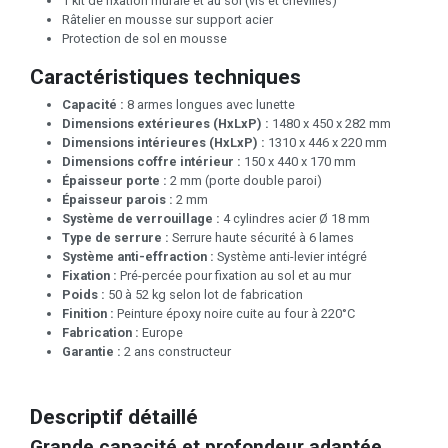
1 kit de fixation murale et au sol (vis et chevilles)
Râtelier en mousse sur support acier
Protection de sol en mousse
Caractéristiques techniques
Capacité :
8 armes longues avec lunette
Dimensions extérieures (HxLxP) :
1480 x 450 x 282 mm
Dimensions intérieures (HxLxP) :
1310 x 446 x 220 mm
Dimensions coffre intérieur :
150 x 440 x 170 mm
Épaisseur porte :
2 mm (porte double paroi)
Épaisseur parois :
2 mm
Système de verrouillage :
4 cylindres acier Ø 18 mm
Type de serrure :
Serrure haute sécurité à 6 lames
Système anti-effraction :
Système anti-levier intégré
Fixation :
Pré-percée pour fixation au sol et au mur
Poids :
50 à 52 kg selon lot de fabrication
Finition :
Peinture époxy noire cuite au four à 220°C
Fabrication :
Europe
Garantie :
2 ans constructeur
Descriptif détaillé
Grande capacité et profondeur adaptée