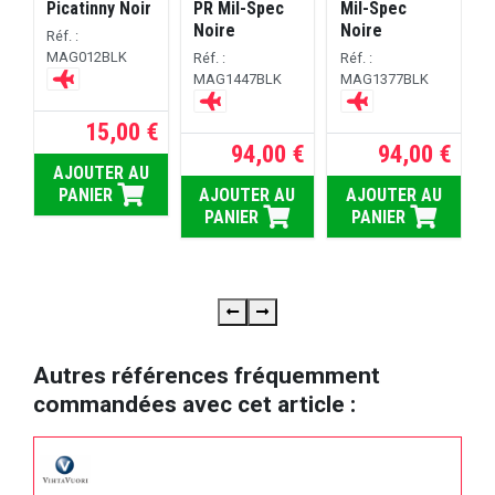
Picatinny Noir
PR Mil-Spec
Mil-Spec
B
Noire
Noire
Réf. :
M
MAG012BLK
Réf. :
Réf. :
MAG1447BLK
MAG1377BLK
R
15,00 €
94,00 €
94,00 €
AJOUTER AU
PANIER
AJOUTER AU
AJOUTER AU
PANIER
PANIER
Autres références fréquemment
commandées avec cet article :