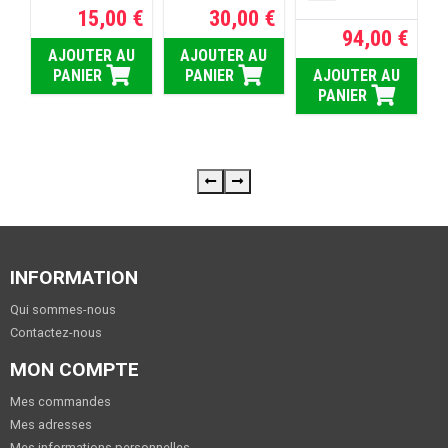
15,00 €
30,00 €
94,00 €
AJOUTER AU
AJOUTER AU
 €
PANIER
PANIER
AJOUTER AU
PANIER
U
INFORMATION
Qui sommes-nous
Contactez-nous
MON COMPTE
Mes commandes
Mes adresses
Mes informations personnelles