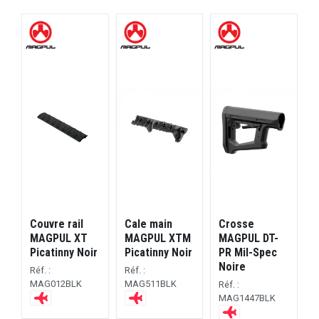
E
Couvre rail
Cale main
Crosse
C
MAGPUL XT
MAGPUL XTM
MAGPUL DT-
Picatinny Noir
Picatinny Noir
PR Mil-Spec
M
Noire
L
Réf. :
Réf. :
R
MAG012BLK
MAG511BLK
Réf. :
MAG1447BLK