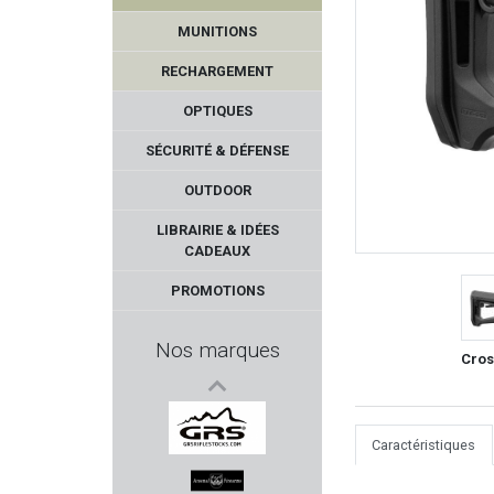
MUNITIONS
RECHARGEMENT
OPTIQUES
SÉCURITÉ & DÉFENSE
OUTDOOR
NRA-FUD
LIBRAIRIE & IDÉES
CADEAUX
AMEND2
PROMOTIONS
MARTINEZ ALBAINOX
Nos marques
Cros
INFORCE
FREYR & DEVIK
Caractéristiques
GRS