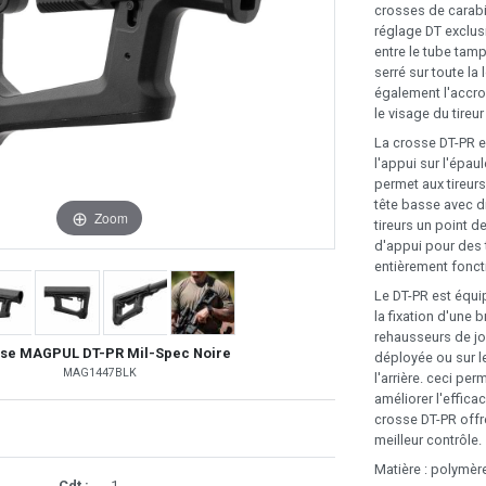
crosses de carabi
réglage DT exclusi
entre le tube tamp
serré sur toute la
également l'accro
le visage du tireu
La crosse DT-PR e
l'appui sur l'épau
permet aux tireurs
tête basse avec d
Zoom
tireurs un point 
d'appui pour des t
entièrement fonct
Le DT-PR est équi
la fixation d'une 
rehausseurs de j
se MAGPUL DT-PR Mil-Spec Noire
déployée ou sur l
MAG1447BLK
l'arrière. ceci pe
améliorer l'efficac
crosse DT-PR offr
meilleur contrôle.
Matière : polymèr
Cdt :
1