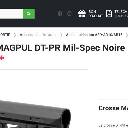
BON
TÉLÉC
D'ACHAT
(Tarifs, et
PORTIF
Accessoires de l'arme
Accessoirisation AR9/AR10/AR15
MAGPUL DT-PR Mil-Spec Noire
Crosse M
La crosse DT-PR es