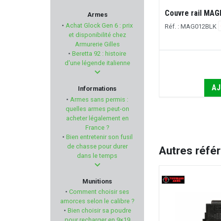
RED DINGO
Couvre rail MAG
Armes
Barricade stop MAGPUL M-LOK Noir
•
Achat Glock Gen 6 : prix
Réf. : MAG012BLK
Réf. : MAG1295BLK
MERCUREY MANSART
et disponibilité chez
Armurerie Gilles
•
Beretta 92 : histoire
ELECTRO POINT
€
35,00 €
d'une légende italienne
AUDERE
AJ
Informations
AJOUTER AU PANIER
•
Armes sans permis :
RUBBER BALLS
quelles armes peut-on
acheter légalement en
France ?
PACHMAYR
•
Bien entretenir son fusil
de chasse pour durer
Autres réfé
SPIKA
dans le temps
AHG - ANSCHUTZ
Munitions
•
Comment choisir ses
UTAS DEFENSE
amorces selon le calibre ?
•
Bien choisir sa poudre
pour recharger en 9×19