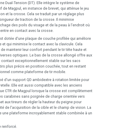
ne Dual-Tension (DT). Elle intègre le système de
f de Magpul, en instance de brevet, qui atténue le jeu
on et la crosse. Cela se traduit par un réglage plus
 longueur de traction de la crosse. Il minimise
chage des poils du visage et de la peau à l'endroit où
r entre en contact avec la crosse.
st dotée d'une plaque de couche profilée qui améliore
le et qui minimise le contact avec la clavicule. Cela
 de maintenir leur confort pendant le tir tête haute et
iverses optiques. Le bas de la crosse allongé offre aux
de contact exceptionnellement stable sur les sacs
irs plus précis en position couchée, tout en restant
ionnel comme plateforme de tir mobile.
pé d'un support QD ambidextre à rotation limitée pour
bretelle. Elle est aussi compatible avec les anciens
oue CTR de Magpul lorsque la crosse est complètement
es carabines sans poignée de charge orientée vers
rmet aux tireurs de régler la hauteur du peigne pour
ité de l'acquisition de la cible et le champ de vision. La
e une plateforme incroyablement stable combinée à un
e renforcé.