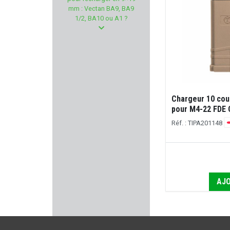
FLEXI
mm : Vectan BA9, BA9
1/2, BA10 ou A1 ?
Armurerie GILLES
KUSTERMANN
ACCU SHARP
Chargeur 10 co
BELIGNE
pour M4-22 FDE C
Réf. : TIPA201148
RECKNAGEL
WALTHER
CMMG
AJO
ELLESS
MEOPTA