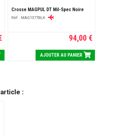
r
Crosse MAGPUL DT Mil-Spec Noire
Couvres rails 
Réf. : MAG1377BLK
Réf. : MAG602BLK
€
94,00 €
AJOUTER AU PANIER
A
rticle :