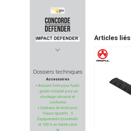
ARSENAL FIREARMS
MAGNUM RESEARCH
Articles liés
CONCORDE DEFENDER
IMPACT DEFENDER
ARRIVAGE
TICK TWISTER
Dossiers techniques
Accessoires
H&N
•
Armoire forte pour fusils
: guide complet pour un
RADIAN WEAPONS
stockage sécurisé et
conforme
•
Cadeaux de Noël pour
KLEEN BORE
Tireurs Sportifs : 5
Équipements Essentiels
BUFFALO RIVER
et 100 % en Vente Libre