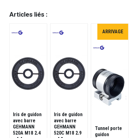
Articles liés :
ARRIVAGE
Iris de guidon
Iris de guidon
T
avec barre
avec barre
g
GEHMANN
GEHMANN
Tunnel porte
520A M18 2.4
520C M18 2.9
guidon