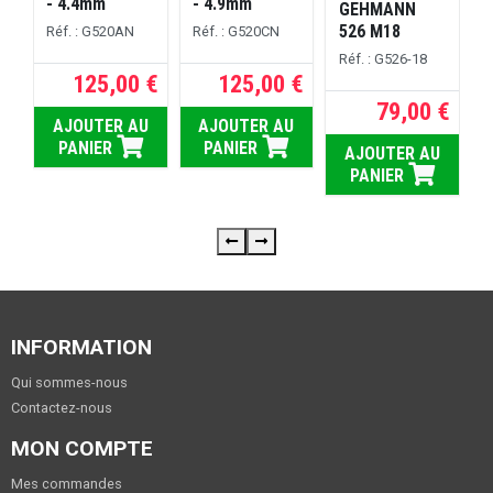
- 4.4mm
- 4.9mm
GEHMANN
R
526 M18
Réf. : G520AN
Réf. : G520CN
Réf. : G526-18
125,00 €
125,00 €
79,00 €
AJOUTER AU
AJOUTER AU
PANIER
PANIER
AJOUTER AU
PANIER
INFORMATION
Qui sommes-nous
Contactez-nous
MON COMPTE
Mes commandes