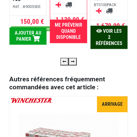
BTS100PACK
B
Réf. : A90055DE
 €
1.139,00 €
150,00 €
1.679,00 €
ME PRÉVENIR
U
RUPTURE
Dispo sous 5 jours ouvrés
QUAND
VOIR LES
AJOUTER AU
DISPONIBLE
2
PANIER
RÉFÉRENCES
Autres références fréquemment
commandées avec cet article :
ARRIVAGE