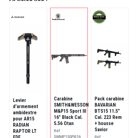
Carabine
Pack carabine
P
Levier
SMITH&WESSON
BAVARIAN
d'armement
M&P15 Sport III
BTS15 11.5"
B
ambidextre
16" Black Cal.
Cal. 223 Rem
C
pour AR15
5.56 Otan
+ housse
+
RADIAN
Savior
S
RAPTOR LT
Réf. :
FDE
SWMP15SPIII16
Réf. :
R