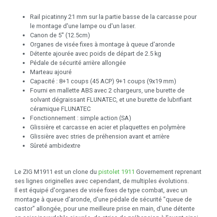
Rail picatinny 21 mm sur la partie basse de la carcasse pour
le montage d'une lampe ou d'un laser.
Canon de 5'' (12.5cm)
Organes de visée fixes à montage à queue d'aronde
Détente ajourée avec poids de départ de 2.5 kg
Pédale de sécurité arrière allongée
Marteau ajouré
Capacité : 8+1 coups (45 ACP) 9+1 coups (9x19 mm)
Fourni en mallette ABS avec 2 chargeurs, une burette de
solvant dégraissant FLUNATEC, et une burette de lubrifiant
céramique FLUNATEC
Fonctionnement : simple action (SA)
Glissière et carcasse en acier et plaquettes en polymère
Glissière avec stries de préhension avant et arrière
Sûreté ambidextre
Le ZIG M1911 est un clone du
pistolet 1911
Governement reprenant
ses lignes originelles avec cependant, de multiples évolutions.
Il est équipé d'organes de visée fixes de type combat, avec un
montage à queue d'aronde, d'une pédale de sécurité "queue de
castor" allongée, pour une meilleure prise en main, d'une détente