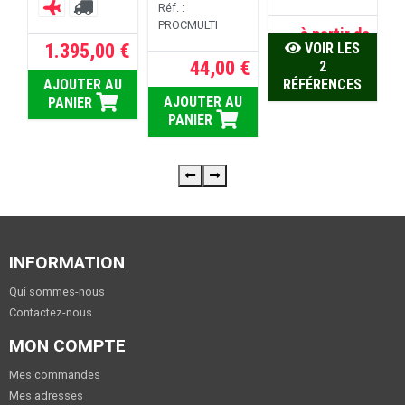
Réf. :
R
R
RE
PROCMULTI
à partir de
1.395,00 €
VOIR LES
825,00 €
44,00 €
2
AJOUTER AU
RÉFÉRENCES
AJOUTER AU
PANIER
PANIER
INFORMATION
Qui sommes-nous
Contactez-nous
MON COMPTE
Mes commandes
Mes adresses