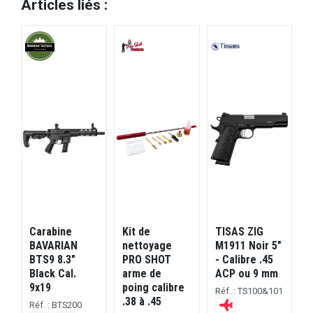
Articles liés :
Carabine
Kit de
TISAS ZIG
BAVARIAN
nettoyage
M1911 Noir 5"
BTS9 8.3"
PRO SHOT
- Calibre .45
N
Black Cal.
arme de
ACP ou 9 mm
P
9x19
poing calibre
C
Réf. : TS100&101
.38 à .45
Réf. : BTS200
 €