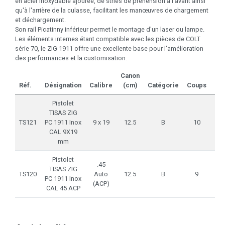
en acier inoxydable ajourée, de stries de préhension à l'avant ainsi
qu'à l'arrière de la culasse, facilitant les manœuvres de chargement
et déchargement.
Son rail Picatinny inférieur permet le montage d'un laser ou lampe.
Les éléments internes étant compatible avec les pièces de COLT
série 70, le ZIG 1911 offre une excellente base pour l'amélioration
des performances et la customisation.
Canon
Lo
Réf.
Désignation
Calibre
(cm)
Catégorie
Coups
Pistolet
TISAS ZIG
TS121
PC 1911 Inox
9 x 19
12.5
B
10
CAL 9X19
mm
Pistolet
.45
TISAS ZIG
TS120
Auto
12.5
B
9
PC 1911 Inox
(ACP)
CAL 45 ACP