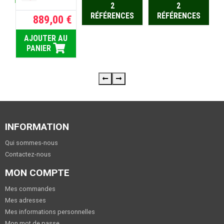
825,00 €
U
2
2
RÉFÉRENCES
RÉFÉRENCES
889,00 €
AJOUTER AU
PANIER
INFORMATION
Qui sommes-nous
Contactez-nous
MON COMPTE
Mes commandes
Mes adresses
Mes informations personnelles
Mon mot de passe