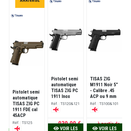
ARRIVAGE
Pistolet semi
TISAS ZIG
automatique
M1911 Noir 5"
e
TISAS ZIG PC
- Calibre .45
Pistolet semi
1911 Inox
ACP ou 9 mm
P
automatique
C
TISAS ZIG PC
Réf. : TS120&121
Réf. : TS100&101
1911 FDE cal
45ACP
R
 €
930,00 €
Réf. : TS125
à partir de
VOIR LES
VOIR LES
rs ouvrés