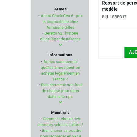
Ressort de perc
LENSOLUX
modèle
Armes
•
Achat Glock Gen 6 : prix
Réf. : GRPG17
REOLINK
et disponibilité chez
Armurerie Gilles
•
Beretta 92 : histoire
AMEND2
d'une légende italienne
MPF
AJO
Informations
•
Armes sans permis :
TONI SYSTEM
quelles armes peut-on
acheter légalement en
France ?
T4E
•
Bien entretenir son fusil
de chasse pour durer
MANURHIN
dans le temps
PULSAR
Munitions
•
Comment choisir ses
CHIRUCA
amorces selon le calibre ?
•
Bien choisir sa poudre
pour recharger en 9×19