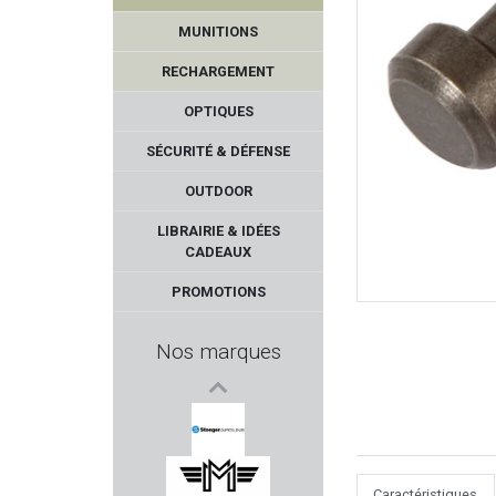
MUNITIONS
RECHARGEMENT
OPTIQUES
SÉCURITÉ & DÉFENSE
OUTDOOR
LEDWAVE
LIBRAIRIE & IDÉES
CADEAUX
DILLON PRECISION
PROMOTIONS
MAK
Nos marques
VFG
GSG - German Sport Gun
STOEGER
Caractéristiques