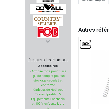
MESSERSCHMITT
DO ALL OUTDOORS
Autres réfé
COUNTRY SELLERIE
FOB
BASCHIERI & PELLAGRI
Dossiers techniques
Accessoires
SAPL
•
Armoire forte pour fusils
: guide complet pour un
PARD
stockage sécurisé et
conforme
•
Cadeaux de Noël pour
BIRCHWOOD-CASEY
Tireurs Sportifs : 5
Équipements Essentiels
ZASTAVA
et 100 % en Vente Libre