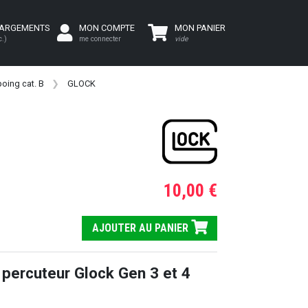
HARGEMENTS
MON COMPTE
MON PANIER
c.)
me connecter
vide
oing cat. B
GLOCK
10,00 €
AJOUTER AU PANIER
 percuteur Glock Gen 3 et 4