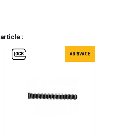
rticle :
ARRIVAGE