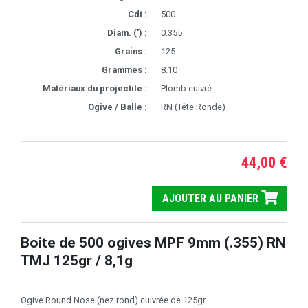
Cdt :
500
Diam. (') :
0.355
Grains :
125
Grammes :
8.10
Matériaux du projectile :
Plomb cuivré
Ogive / Balle :
RN (Tête Ronde)
44,00 €
AJOUTER AU PANIER
Boite de 500 ogives MPF 9mm (.355) RN
TMJ 125gr / 8,1g
Ogive Round Nose (nez rond) cuivrée de 125gr.