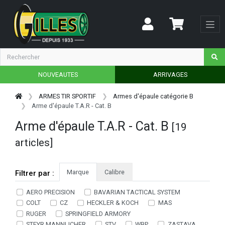
NOUVEAUTES
ARRIVAGES
ARMES TIR SPORTIF
Armes d'épaule catégorie B
Arme d'épaule T.A.R - Cat. B
Arme d'épaule T.A.R - Cat. B
[19
articles]
Marque
Calibre
Filtrer par :
AERO PRECISION
BAVARIAN TACTICAL SYSTEM
COLT
CZ
HECKLER & KOCH
MAS
RUGER
SPRINGFIELD ARMORY
STEYR MANNLICHER
STV
WBP
ZASTAVA