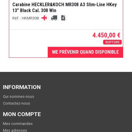
Carabine HECKLER&KOCH MR308 A3 Slim-Line HKey
13" Black Cal. 308 Win
Réf. : HKMR308
4.450,00 €
RUPTURE
ME PRÉVENIR QUAND DISPONIBLE
INFORMATION
Qui sommes-nous
Contactez-nous
MON COMPTE
Mes commandes
Mes adresses