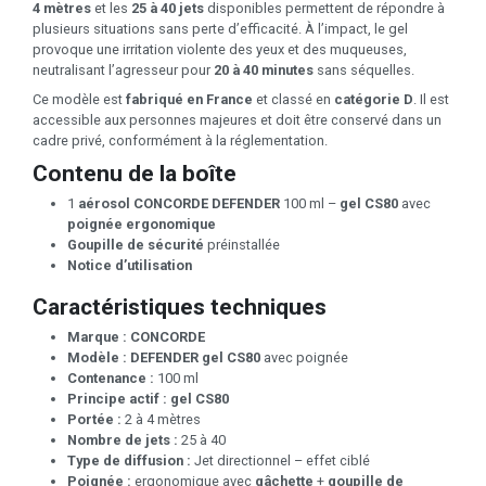
4 mètres
et les
25 à 40 jets
disponibles permettent de répondre à
plusieurs situations sans perte d’efficacité. À l’impact, le gel
provoque une irritation violente des yeux et des muqueuses,
neutralisant l’agresseur pour
20 à 40 minutes
sans séquelles.
Ce modèle est
fabriqué en France
et classé en
catégorie D
. Il est
accessible aux personnes majeures et doit être conservé dans un
cadre privé, conformément à la réglementation.
Contenu de la boîte
1
aérosol CONCORDE DEFENDER
100 ml –
gel CS80
avec
poignée ergonomique
Goupille de sécurité
préinstallée
Notice d’utilisation
Caractéristiques techniques
Marque :
CONCORDE
Modèle :
DEFENDER gel CS80
avec poignée
Contenance :
100 ml
Principe actif :
gel CS80
Portée :
2 à 4 mètres
Nombre de jets :
25 à 40
Type de diffusion :
Jet directionnel – effet ciblé
Poignée :
ergonomique avec
gâchette
+
goupille de