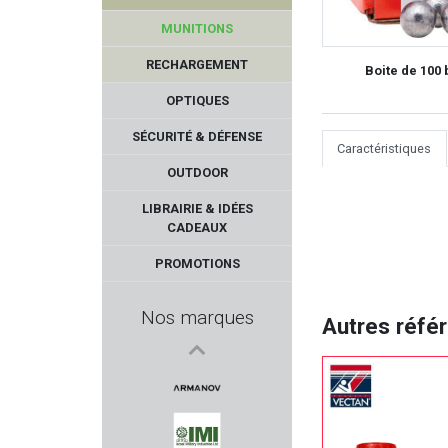
MUNITIONS
RECHARGEMENT
Boite de 100 
OPTIQUES
SÉCURITÉ & DÉFENSE
Caractéristiques
OUTDOOR
STOPTIR
LIBRAIRIE & IDÉES
CADEAUX
CYTAC
PROMOTIONS
BRUGGER & THOMET
Nos marques
Autres réfé
TICK TWISTER
BRETTON GAUCHER
ARMANOV