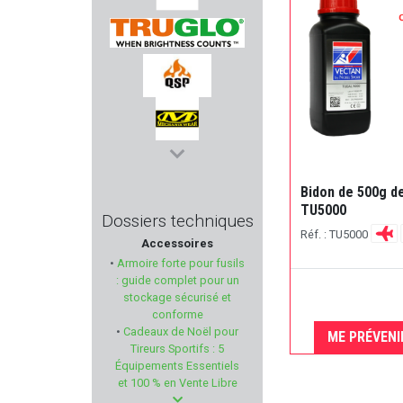
I.M.I
TRUGLO
QSP KNIFE
MECHANIX WEAR
Bidon de 500g 
MANUFACTURE PERRIN
TU5000
Dossiers techniques
Réf. : TU5000
Accessoires
SAPL
•
Armoire forte pour fusils
: guide complet pour un
MAUSER
stockage sécurisé et
conforme
•
Cadeaux de Noël pour
MARLIN
ME PRÉVENI
Tireurs Sportifs : 5
Équipements Essentiels
WATCHTOWER
et 100 % en Vente Libre