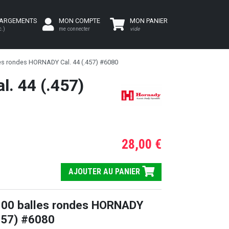
HARGEMENTS
MON COMPTE
MON PANIER
c.)
me connecter
vide
les rondes HORNADY Cal. 44 (.457) #6080
. 44 (.457)
28,00 €
AJOUTER AU PANIER
100 balles rondes HORNADY
.457) #6080