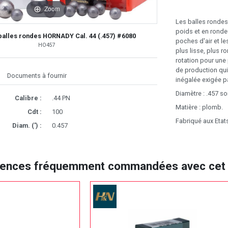
Zoom
Les balles rondes
poids et en ronde
balles rondes HORNADY Cal. 44 (.457) #6080
poches d'air et l
HO457
plus lisse, plus 
rotation pour une
de production qui
Documents à fournir
inégalée exigée pa
Diamètre : .457 s
Calibre :
.44 PN
Matière : plomb.
Cdt :
100
Fabriqué aux Etat
Diam. (') :
0.457
rences fréquemment commandées avec cet a