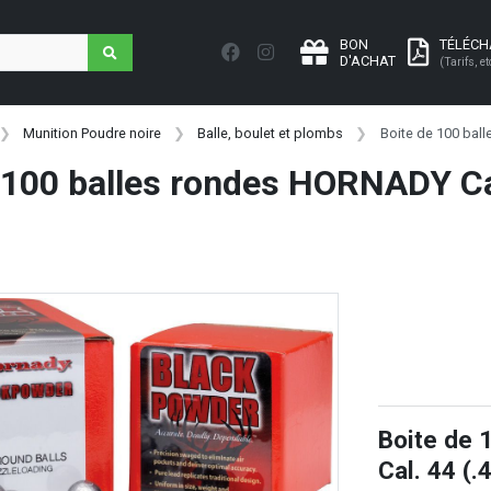
BON
TÉLÉC
D'ACHAT
(Tarifs, et
Munition Poudre noire
Balle, boulet et plombs
Boite de 100 bal
 100 balles rondes HORNADY Cal
Boite de 
Cal. 44 (