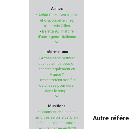
VITEX
Armes
•
Achat Glock Gen 6 : prix
ROME
et disponibilité chez
Armurerie Gilles
•
Beretta 92 : histoire
REVOTAC
d'une légende italienne
FOB
Informations
•
Armes sans permis :
MANURHIN
quelles armes peut-on
acheter légalement en
France ?
RCBS
•
Bien entretenir son fusil
de chasse pour durer
DIAMONDBACK
dans le temps
SILENT DRY
Munitions
•
Comment choisir ses
UNIQUE
Autre référ
amorces selon le calibre ?
•
Bien choisir sa poudre
pour recharger en 9×19