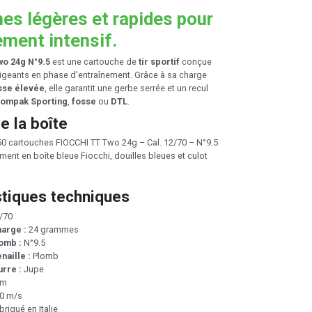
es légères et rapides pour
ement intensif.
o 24g N°9.5
est une cartouche de
tir sportif
conçue
exigeants en phase d’entraînement. Grâce à sa charge
sse élevée
, elle garantit une gerbe serrée et un recul
ompak Sporting
,
fosse
ou
DTL
.
e la boîte
50 cartouches FIOCCHI TT Two 24g – Cal. 12/70 – N°9.5
ent en boîte bleue Fiocchi, douilles bleues et culot
stiques techniques
/70
arge :
24 grammes
lomb :
N°9.5
naille :
Plomb
rre :
Jupe
mm
0 m/s
riqué en Italie