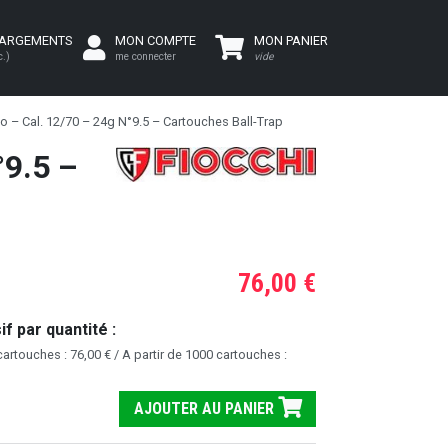
HARGEMENTS
MON COMPTE
MON PANIER
c.)
me connecter
vide
 – Cal. 12/70 – 24g N°9.5 – Cartouches Ball-Trap
°9.5 –
76,00 €
f par quantité :
artouches : 76,00 € / A partir de 1000 cartouches :
AJOUTER AU PANIER