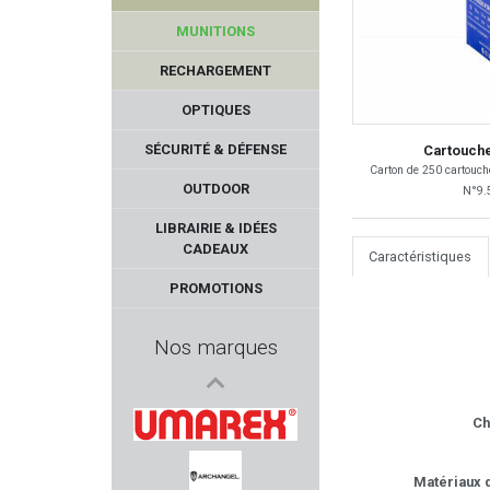
MUNITIONS
RECHARGEMENT
OPTIQUES
SÉCURITÉ & DÉFENSE
Cartouche
Carton de 250 cartouc
OUTDOOR
N°9.5
ESP
LIBRAIRIE & IDÉES
CADEAUX
Caractéristiques
GARMIN
PROMOTIONS
LEUPOLD
Nos marques
CAESAR GUERINI
Ch
FORTIFY
UMAREX
Matériaux d