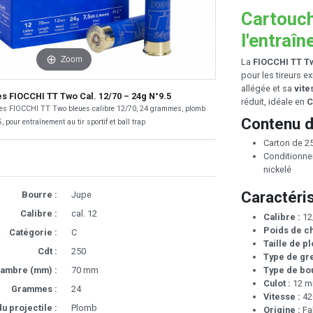
Cartouch
l'entraîn
Zoom
La
FIOCCHI TT Tw
pour les tireurs 
allégée et sa
vite
s FIOCCHI TT Two Cal. 12/70 – 24g N°9.5
réduit, idéale en
C
hes FIOCCHI TT Two bleues calibre 12/70, 24 grammes, plomb
Contenu d
, pour entraînement au tir sportif et ball trap
Carton de 2
Conditionnem
nickelé
Caractéri
Bourre :
Jupe
Calibre :
cal. 12
Calibre :
12
Poids de ch
Catégorie :
C
Taille de p
Cdt :
250
Type de gre
ambre (mm) :
70 mm
Type de bou
Culot :
12 
Grammes :
24
Vitesse :
42
u projectile :
Plomb
Origine :
Fab