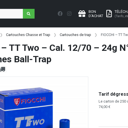
BON
TÉLÉC
D'ACHAT
(Tarifs, et
Cartouches Chasse et Trap
Cartouches de trap
FIOCCHI – TT Two
– TT Two – Cal. 12/70 – 24g N
es Ball-Trap
Tarif dégressi
Le carton de 250 c
74,00 €