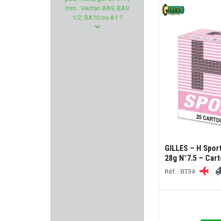
2A ARMAMENT
mm : Vectan BA9, BA9
1/2, BA10 ou A1 ?
XS SIGHTS
BSST
TROY INDUSTRIES
ARISAKA DEFENSE
VOUZELAUD
PUMA-TEC
GILLES – H Sport
28g N°7.5 – Car
NEXTORCH
Réf. : BT34
NITECORE
STRIKE INDUSTRIE