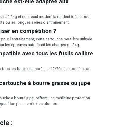
uche est-elle adaptée aux
?
uite à 24g et son recul modéré la rendent idéale pour
nts ou les longues séries d'entraînement.
iliser en compétition ?
pour l’entraînement, cette cartouche peut être utilisée
ur les épreuves autorisant les charges de 24g.
mpatible avec tous les fusils calibre
 à tous les fusils chambrés en 12/70 et en bon état de
cartouche à bourre grasse ou jupe
rtouche à bourre jupe, offrant une meilleure protection
épartition plus serrée des plombs.
le :