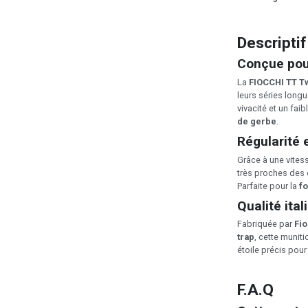
Descriptif
Conçue pour
La
FIOCCHI TT T
leurs séries long
vivacité et un fai
de gerbe
.
Régularité e
Grâce à une vites
très proches des 
Parfaite pour la
fo
Qualité ita
Fabriquée par
Fio
trap
, cette munit
étoile précis pou
F.A.Q