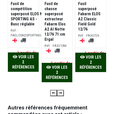
Fusil de
Fusil de
Fusil
S
compétition
chasse
superposé
c
superposé ELOS N2
superposé
Fabarm ELOS
SPORTING AS -
extracteur
A2 Classic
S
Busc réglable
Fabarm Elos
Field Gold
R
A2 Al Notte
12/76
Réf. :
12/76 71 cm
FAELOSN2SPORTINGAS
Réf. : FA3072X
Ergal
D
Réf. : FA3210M
à partir de
à partir de
VOIR LES
VOIR LES
de
1.990,00 €
1.630,00 €
2
S
2
à partir de
 €
RÉFÉRENCES
VOIR LES
RÉFÉRENCES
1.450,00 €
S
2
RÉFÉRENCES
Autres références fréquemment