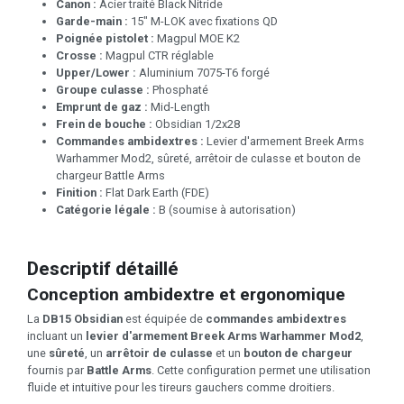
Canon :
Acier traité Black Nitride
Garde-main :
15" M-LOK avec fixations QD
Poignée pistolet :
Magpul MOE K2
Crosse :
Magpul CTR réglable
Upper/Lower :
Aluminium 7075-T6 forgé
Groupe culasse :
Phosphaté
Emprunt de gaz :
Mid-Length
Frein de bouche :
Obsidian 1/2x28
Commandes ambidextres :
Levier d'armement Breek Arms
Warhammer Mod2, sûreté, arrêtoir de culasse et bouton de
chargeur Battle Arms
Finition :
Flat Dark Earth (FDE)
Catégorie légale :
B (soumise à autorisation)
Descriptif détaillé
Conception ambidextre et ergonomique
La
DB15 Obsidian
est équipée de
commandes ambidextres
incluant un
levier d'armement Breek Arms Warhammer Mod2
,
une
sûreté
, un
arrêtoir de culasse
et un
bouton de chargeur
fournis par
Battle Arms
. Cette configuration permet une utilisation
fluide et intuitive pour les tireurs gauchers comme droitiers.