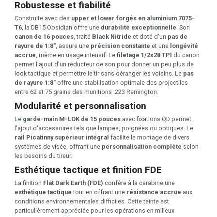
Robustesse et fiabilité
Construite avec des
upper et lower forgés en aluminium 7075-
T6
, la DB15 Obsidian offre une
durabilité exceptionnelle
. Son
canon de 16 pouces
, traité
Black Nitride
et doté d'un
pas de
rayure de 1:8"
, assure une
précision constante
et une
longévité
accrue
, même en usage intensif. Le
filetage 1/2x28 TPI
du canon
permet l'ajout d'un réducteur de son pour donner un peu plus de
look tactique et permettre le tir sans déranger les voisins. Le
pas
de rayure 1:8"
offre une stabilisation optimale des projectiles
entre 62 et 75 grains des munitions .223 Remington.
Modularité et personnalisation
Le
garde-main M-LOK de 15 pouces
avec fixations QD permet
l'ajout d'accessoires tels que lampes, poignées ou optiques. Le
rail Picatinny supérieur intégral
facilite le montage de divers
systèmes de visée, offrant une
personnalisation complète
selon
les besoins du tireur.
Esthétique tactique et finition FDE
La finition
Flat Dark Earth (FDE)
confère à la carabine une
esthétique tactique
tout en offrant une
résistance accrue
aux
conditions environnementales difficiles. Cette teinte est
particulièrement appréciée pour les opérations en milieux