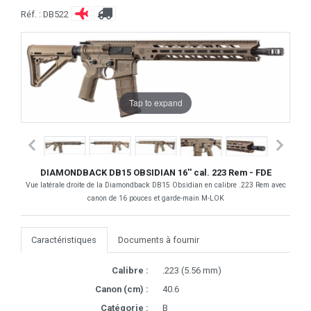
Réf. : DB522
Tap to expand
DIAMONDBACK DB15 OBSIDIAN 16'' cal. 223 Rem - FDE
Vue latérale droite de la Diamondback DB15 Obsidian en calibre .223 Rem avec
canon de 16 pouces et garde-main M-LOK
Caractéristiques
Documents à fournir
Calibre :
.223 (5.56 mm)
Canon (cm) :
40.6
Catégorie :
B