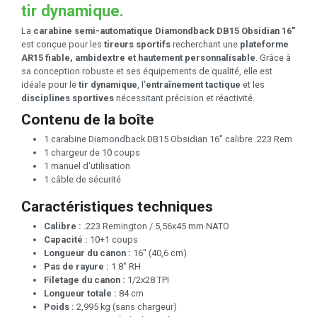
tir dynamique.
La
carabine semi-automatique Diamondback DB15 Obsidian 16"
est conçue pour les
tireurs sportifs
recherchant une
plateforme
AR15 fiable, ambidextre et hautement personnalisable
. Grâce à
sa conception robuste et ses équipements de qualité, elle est
idéale pour le
tir dynamique
, l'
entraînement tactique
et les
disciplines sportives
nécessitant précision et réactivité.
Contenu de la boîte
1 carabine Diamondback DB15 Obsidian 16" calibre .223 Rem
1 chargeur de 10 coups
1 manuel d'utilisation
1 câble de sécurité
Caractéristiques techniques
Calibre :
.223 Remington / 5,56x45 mm NATO
Capacité :
10+1 coups
Longueur du canon :
16" (40,6 cm)
Pas de rayure :
1:8" RH
Filetage du canon :
1/2x28 TPI
Longueur totale :
84 cm
Poids :
2,995 kg (sans chargeur)