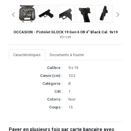
OCCASION - Pistolet GLOCK 19 Gen 6 OR 4" Black Cal. 9x19
PO1139
Caractéristiques
Documents à fournir
Calibre :
9 x 19
Canon (cm) :
10.2
Catégorie :
B
Cdt :
1
Coloris :
Noir
Coups :
15
Payer en plusieurs fois par carte bancaire avec