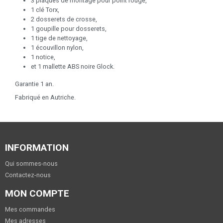
3 plaques de montage pour point rouge,
1 clé Torx,
2 dosserets de crosse,
1 goupille pour dosserets,
1 tige de nettoyage,
1 écouvillon nylon,
1 notice,
et 1 mallette ABS noire Glock.
Garantie 1 an.
Fabriqué en Autriche.
INFORMATION
Qui sommes-nous
Contactez-nous
MON COMPTE
Mes commandes
Mes adresses