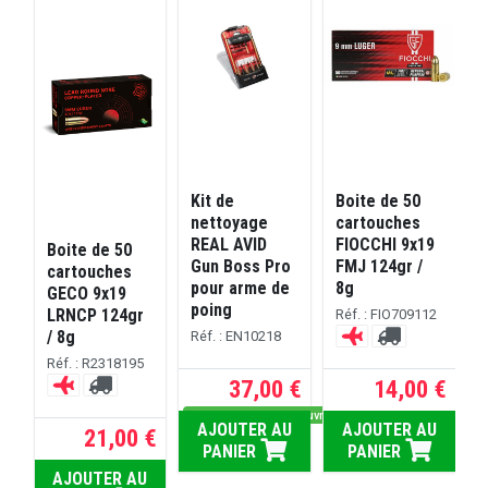
Kit de
Boite de 50
S
nettoyage
cartouches
REAL AVID
FIOCCHI 9x19
Boite de 50
Gun Boss Pro
FMJ 124gr /
cartouches
pour arme de
8g
GECO 9x19
poing
S
LRNCP 124gr
Réf. : FIO709112
/ 8g
Réf. : EN10218
Réf. : R2318195
R
37,00 €
14,00 €
Dispo sous 5 jours ouvrés
AJOUTER AU
AJOUTER AU
 €
21,00 €
PANIER
PANIER
D
U
AJOUTER AU