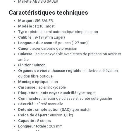
Mallette ABS SIG SAUER
Caractéristiques techniques
Marque :
SIG SAUER
Modèle :
P210 Target
Type :
pistolet semi-automatique simple action
Calibre :
9x19 (9mm Luger)
Longueur du canon :
5 pouces (127 mm)
Canon :
acier carbone de précision
Culasse :
acier inoxydable avec stries de préhension avant et
arrière
Finition :
Nitron
Organes de visée :
hausse réglable
en dérive et élévation,
guidon fibre optique
Montage optique :
non
Carcasse :
acier inoxydable
Plaquettes :
bois noyer quadrillé
type target
Commandes :
arrêtoir de culasse et sûreté côté gauche
Sécurité :
sûreté manuelle
Détente :
simple action (SAO)
type match
Poids de départ :
environ 1,5 kg
Capacité :
8 coups
Longueur totale :
203 mm