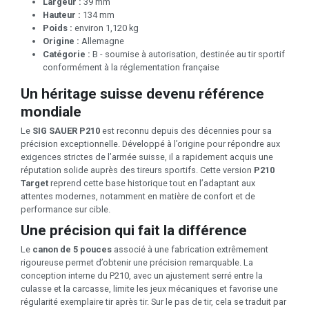
Largeur :
39 mm
Hauteur :
134 mm
Poids :
environ 1,120 kg
Origine :
Allemagne
Catégorie :
B - soumise à autorisation, destinée au tir sportif
conformément à la réglementation française
Un héritage suisse devenu référence
mondiale
Le
SIG SAUER P210
est reconnu depuis des décennies pour sa
précision exceptionnelle. Développé à l’origine pour répondre aux
exigences strictes de l’armée suisse, il a rapidement acquis une
réputation solide auprès des tireurs sportifs. Cette version
P210
Target
reprend cette base historique tout en l’adaptant aux
attentes modernes, notamment en matière de confort et de
performance sur cible.
Une précision qui fait la différence
Le
canon de 5 pouces
associé à une fabrication extrêmement
rigoureuse permet d’obtenir une précision remarquable. La
conception interne du P210, avec un ajustement serré entre la
culasse et la carcasse, limite les jeux mécaniques et favorise une
régularité exemplaire tir après tir. Sur le pas de tir, cela se traduit par