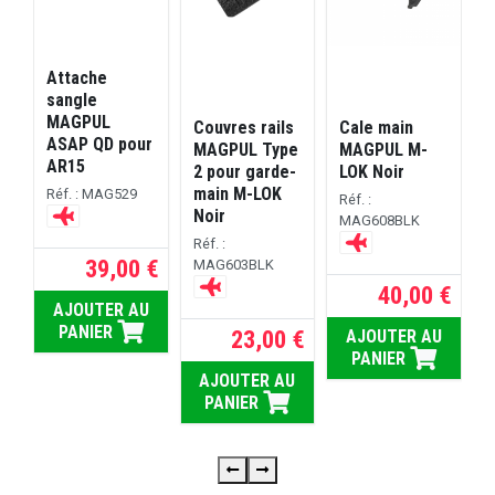
s
Attache
sangle
MAGPUL
N
Couvres rails
Cale main
ASAP QD pour
MAGPUL Type
MAGPUL M-
R
AR15
2 pour garde-
LOK Noir
main M-LOK
Réf. : MAG529
Réf. :
Noir
MAG608BLK
 €
Réf. :
39,00 €
MAG603BLK
U
40,00 €
AJOUTER AU
PANIER
23,00 €
AJOUTER AU
PANIER
AJOUTER AU
PANIER