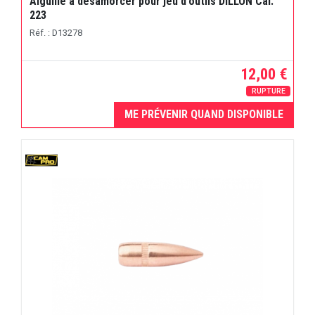
Aiguille à désamorcer pour jeu d'outils DILLON Cal.
223
Réf. : D13278
12,00 €
RUPTURE
ME PRÉVENIR QUAND DISPONIBLE